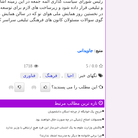
رئیس شورای سیاست گذاری ائمه جمعه در این زمینه اشاره
و تبلیغی قرار داده شود و زیرساخت های لازم برای توسعه 
در نخستین روز همایش ملی هوای نو که در سالن همایش ها
گوی سوالات مسئولان کانون های فرهنگی تبلیغی سراسر ک
منبع:
جاویدانی
1718
5
/
0.0
تگهای خبر:
احیا
,
فرهنگ
,
فناوری
این مطلب را می پسندید؟
(0)
(0)
تازه ترین مطالب مرتبط
خروج یک خوابگاه از چرخه اسکان دانشجویان
محصولات اصلاح ژنتیکی در چه صورت حلال خواهند بود
واکنش وزارت علوم به یک انتساب خبرساز این فرد هیچ ارتباطی با وزیر ندارد
چرا برخی خانواده ها دیگر به مدرسه اعتماد ندارند؟