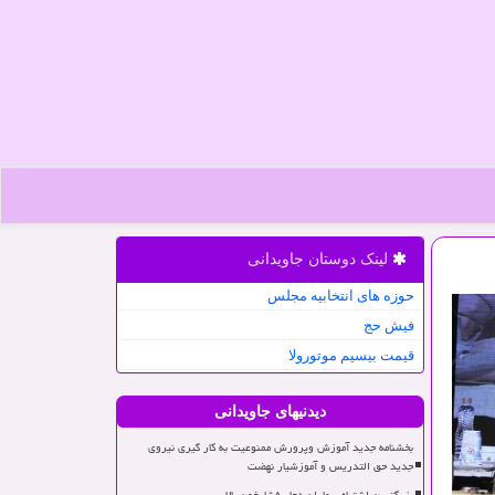
لینک دوستان جاویدانی
حوزه های انتخابیه مجلس
فیش حج
قیمت بیسیم موتورولا
دیدنیهای جاویدانی
بخشنامه جدید آموزش وپرورش ممنوعیت به کار گیری نیروی
جدید حق التدریس و آموزشیار نهضت