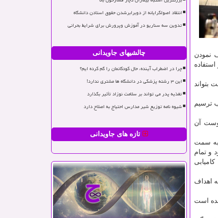
بزرگترین اشتباه بیماران دچار فشارخون بالا
انتقاد اصولگرایانه از دوبرابرشدن حقوق استادن دانشگاه
تدوین سه سناریو در آموزش وپرورش برای شرایط بحرانی
چالشیهای جاویدانی
ف نمودن
استفاده
چرا در اضطراب آینده، حال کودکانمان را گم کرده ایم؟
این ۳ رشته پزشکی در دانشگاه ها مشتری ندارد!
 بتواند
تغذیه پدر می تواند بر سلامت نوزاد تأثیر بگذارد
عظم انقلاب ترسیم
شیوه نامه توزیع شیر مدارس احتیاج به اصلاح دارد
یوست آن
تازه های جاویدانی
 به سمت
 و تمام
کامیابی
ه اهداف
شده است