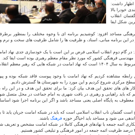
اظهار داشت:
دی خودرا بالا
تمان انقلاب
رین شکل ایفا
فرهنگی مساجد افزود: کوشیدیم برنامه ای با وجوه مختلف را بمنظور برطر
و در این برنامه مبانی، اسناد، و ظرفیت ها را شامل ظرفیت های سخت و نرم و 
در گام دوم انقلاب اسلامی فرض بر این است با یک خودسازی جدی نهاد امامت
 مهندسی فرهنگی کشور که مورد نظر مقام معظم رهبری بوده است ایفا کند.
حاج علی اکبری اشاره کرد: هدف گذاری ما در این رابطه مربوط به سال ۱۴۰۴ است که نهاد امامت در شبکه هایی که رهبر م
ین رابطه مشاهده کردیم که نهاد امامت با وجود پیوست فاقد شبکه بوده و پ
سطح مرکزی شروع کردیم و این مورد را به شهرستان ها گسترش دادیم.
ار های های تحقق این هدف بیان کرد: ما برای تحقق این هدف و در این راه
 که باید راهیابی و رهبری در بافت شهری به امام جماعت در محل متصل شود
عطوف به پایگاه اصلی یعنی مساجد باشد و اگر این برنامه اجرا شود اساسا 
است گفتمان ناب انقلاب اسلامی است که باید در شبکه امامت جریان یابد تا ب
ندهی می شود و مساجد باید احیاگر حوزه
فرهنگ
باشند.
مکاری ائمه جمعه با نهادهای فرهنگی کاملا در شبکه امامت مشخص و تعریف 