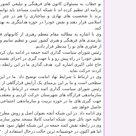
نو خطاب به مسئولان کانون های فرهنگی و تبلیغی کشور 
برنامه ای تنظیم کرده اند تا شبکه امامت مساجد باید توانمن
برند تا شخصیت های نهادی و ساختاری را هم در چتر گف
اسلامی قرار دهند و نقش خودرا در حوزه هدایتگری به بهت
کنند.
وی با اشاره به مطالبه مقام معظم رهبری از کانونهای 
نیازمندی های فرهنگی و هنری کشور تبیین و تنظیم نماییم 
از فناوری های نو را مدنظر قرار دادیم.
رئیس شورای سیاست گذاری ائمه جمعه در ادامه بیان کرد: 
نقش خودرا در راه پیش رو و با جهت گیری در اجرای نقشه
کردند حرکت نماید.
وی در ارتباط با شرایط نهاد امامت توضیح داد: ما در ا
سطحی است و بنا بر این برمبنای یک آرایش قرارگاهی از 
رئیس شورای سیاست گذاری ائمه جمعه در ارتباط با راهک
سازماندهی قرارگاه های شهرستان حرکت کردیم و معتقدیم
جهت گیری های ما در حوزه تربیت و سازماندهی اجتماعی م
حاصل خواهد شد.
وی ادامه داد: در این شبکه آنچه بعنوان اصل و روش مطرح 
عالیه خود نائل شود. شبکه امامت کاملا مسجد محور سازما
وی در رابطه نقش ائمه جمعه در این شبکه اظهار نمود: ه
اما هم اکنون در خوشبینانه ترین حالت درحال استفاده از ۲۰ درصد ظرفیت ائمه جمعه در امور فرهنگی و تبلیغی کشور هستیم.