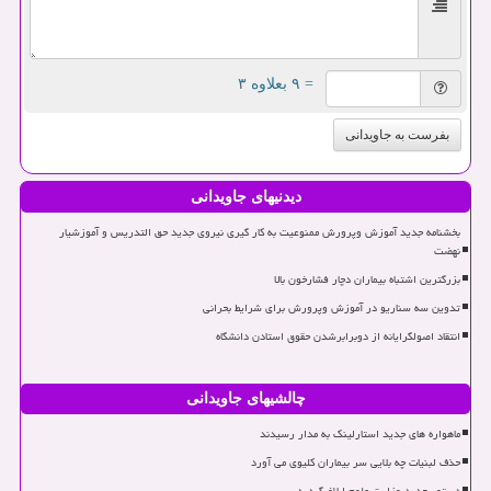
= ۹ بعلاوه ۳
بفرست به جاویدانی
دیدنیهای جاویدانی
بخشنامه جدید آموزش وپرورش ممنوعیت به کار گیری نیروی جدید حق التدریس و آموزشیار
نهضت
بزرگترین اشتباه بیماران دچار فشارخون بالا
تدوین سه سناریو در آموزش وپرورش برای شرایط بحرانی
انتقاد اصولگرایانه از دوبرابرشدن حقوق استادن دانشگاه
چالشیهای جاویدانی
ماهواره های جدید استارلینک به مدار رسیدند
حذف لبنیات چه بلایی سر بیماران کلیوی می آورد