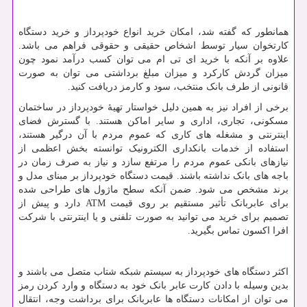
همانطور که گفته شد، امکان خرید انواع خودپرداز و خرید دستگاه
کارتخوان سیار توسط اشخاص حقیقی و حقوقی فراهم می باشد.
علاوه بر آنکه با خرید ای تی ام می توان کسب درآمد نمود چون
میزان گردش کارکرد و میزان مبلغ برداشتی می توان به صورت
قانونی از طرف بانک منتخب، سود و کارمز دریافت کنید.
برخی از افراد نیز به همین دلیل خواستار تهیۀ خودپرداز در ساختمان
مسکونی، تجاری، اداری و سایر اماکن هستند. با گسترش فضای
اینترنتی و مشغله های کاری که عموم مردم با آن درگیر هستند،
استفاده از خدمات بانکداری الکترونیک توانسته بخش اعظمی از
نیازهای بانکی عموم مردم را مرتفع سازد و نیاز به صرف زمان در
باجه های بانک نداشته باشند. قیمت دستگاه خودپرداز بر مبنای مدل و
برند مشخص می شود. ضمن آنکه سطح ماژول های طراحی شده
برای عابربانک تأثیر مستقیم بر روی قیمت
ATM
دارد و پیش از
تصمیم برای خرید می توانید به صورت تلفنی و یا اینترنتی با شرکت
افرا اکسون تماس بگیرید.
اکثر دستگاه های خودپرداز به سیستم شبکه شتاب متصل می باشند و
بدین وسیله با دادن کارت عابر بانک خود به دستگاه و وارد کردن رمز
می توان از امکانات دستگاه ها عابربانک برای برداشت وجه، انتقال