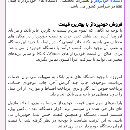
دستگاه خودپرداز
و تعمیرات تخصصی دستگاه های خودپرداز یا همان
atm
در سراسر کشور می باشد.
فروش خودپرداز با بهترین قیمت
با توجه به آگاهی که عموم مردم نسبت به کاربرد عابر بانک و مزایای
آن پیدا کرده اند. شاهد تعدد خرید و نصب خودپرداز در مکان های
مختلف می باشیم. نکتۀ حائز اهمیتی که در رابطه با خرید این دستگاه
و نصب آن وجود دارد، کسب درآمد با دستگاه خودپرداز می باشد.
برای اطلاع از قیمت خودپرداز های
Wincor
،
NCR
و سایر برندهای
معتبر می توانید با شرکت افرا اکسون تماس بگیرید.
امروزه با وجود دستگاه های عابر بانک به سهولت می توان خدمات
برداشت موجودی، چاپ چند گردش آخر، چاپ موجودی حساب،
پرداخت قبوض آب، گاز و برق، پرداخت اقساط و مواردی از این قبیل
را بدون معطلی در باجه های بانک انجام داد.
پارامترهای مهم تعیین قیمت خودپرداز مرتبط به وزن، ابعاد، ماژول
های طراحی شده در سیستم نرم افزار دستگاه، تعداد باکس پول،
سیستم امنیتی دستگاه و همچنین کیفیت جنس بدنۀ خودپرداز می
باشد. به این ترتیب متناسب با بودجۀ در نظر گرفته شد، با قیمت
ارزان دستگاه خودپرداز خریداری نمائید.