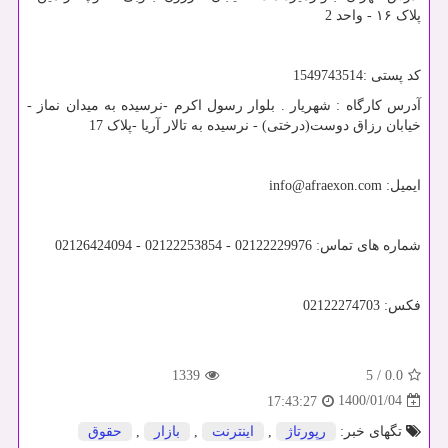
پلاک ۱۶ - واحد 2
کد پستی :1549743514
آدرس کارگاه : شهریار . بلوار رسول اکرم -نرسیده به میدان نماز -
خیابان رزاق دوست(درختی) - نرسیده به تالار آریا -پلاک 17
ایمیل:
info@afraexon.com
شماره های تماس: 02122229976 - 02122253854 - 02126424094
فکس: 02122274703
1339
5
/
0.0
1400/01/04
17:43:27
تگهای خبر:
رپورتاژ
,
اینترنت
,
بازار
,
حقوق