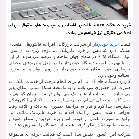
خرید دستگاه atm، علاوه بر اشخاص و مجموعه های حقوقی، برای
اشخاص حقیقی نیز فراهم می باشد.
قیمت
خرید خودپرداز
از شرکت بازرگانی افرا به فاکتورهای متعددی
بستگی دارد که پیش از خرید عابربانک باید توجه ویژه به آن نمود.
انواع دستگاه
ATM
در سطح جهان ساخته و عرضه می شوند. از این
رو با بهترین قیمت دستگاه خودپرداز را در مدل و برندهای مختلف
خریداری نمود. امکان نصب خودپرداز بر روی دیوار و به صورت
ایستاده وجود دارد.
کاربرد دستگاه های ای تی ام برای انجام برخی از خدمات بانکی به
صورت غیر حضوری می باشد و به واسطۀ شبکۀ شتاب امکان پذیر
می سازد. با استفاده از عابربانک می توان در مدت زمان کوتاهی با
دادن کارت و به ای تی ام، به برخی از خدمات بانکداری الکترونیکی
دسترسی پیدا کرد و نیاز به مراجعۀ حضوری به بانک و اتلاف وقت
نخواهید داشت. پیش از اینکه اقدام به خرید عابربانک نمائید، می
توانید به صورت تلفنی از قیمت انواع برند خودپرداز مطلع شوید و
متناسب با بودجۀ در نظر گرفته شده، این دستگاه را سفارش دهید.
شرکت افرا اکسون چندین سال است که فعالیت حرفه ای مجموعۀ