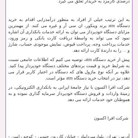
درصدی کارمزد به خریدار تعلق می گیرد.
به این ترتیب خیلی از افراد به منظور درآمدزایی اقدام به خرید
دستگاه
atm
برند وینکور، ان سی آر و غیره می کنند. از مهمترین
مزایای دستگاه خودپرداز می توان به ارائه خدمات بانکداری آن اشاره
نمود که می تواند به واسطۀ دریافت کارت بانکی و رمز ورود،
خدمات پرداخت وجه، پرداخت قبوض، نمایش موجودی حساب، شارژ
و ... را به دارندۀ کارت ارائه دهد.
پیش از خرید دستگاه
atm
، توصیه می کنیم که اطلاعات جامعی نسبت
به شرایط خرید و قیمت برندهای مختلف دستگاه خودپرداز پیدا کنید.
علاوه بر آنکه نوع ماژول های که دستگاه در اختیار کاربر قرار می
دهد، نیز در انتخاب خرید دستگاه
atm
مؤثر است.
شرکت افرا اکسون با نیاز جامعۀ ایرانی به بانکداری الکترونیکی، در
زمینۀ واردات و فروش دستگاه خودپرداز سرمایه گذاری نموده و به
هموطنان خود خدمات ارائه می دهد.
شرکت افرا اکسون
آدرس: تهران .بلوارمیرداماد - خیابان کازرون جنوبی - کوچه رامین -