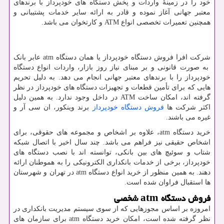
خود را در زمینۀ واردات و پخش دستگاه های خودپرداز با برندهای
معتبر جهانی آغاز نموده و قادر به ارائه سایر خدمات پشتیبانی و
همچنین تعمیرات تخصصی انواع
ATM
و کارتخوان می باشد.
شرکت افرا فروش دستگاه خودپرداز یا همان دستگاه
atm
عابر بانک
به صورت قانونی و بر مبنای نیاز روز بازار، واردات انواع دستگاه
خودپرداز را با برندهای معتبر جهانی انجام می دهد. به دلیل تحریم
هایی که برای تأمین قطعات و تجهیزات دستگاه های خودپرداز در نظر
گرفته اند، امکان ساخت
ATM
در داخل وجود ندارد. به همین دلیل
اکثر شرکت ها
فروش دستگاه خودپرداز
برند وینکور، ان سی آر و
غیره می باشند.
خرید دستگاه
atm
، علاوه بر اشخاص و مجموعه های حقوقی، برای
اشخاص حقیقی نیز فراهم می باشد. چند سال اخیر با اتصال شبکه
شتاب و سوئیچ های بین بانکی، توانسته اند با نصب دستگاه های
خودپرداز، برخی از خدمات بانکداری الکترونیکی را به هموطنان ارائه
دهند. به همین منظور از خرید انواع دستگاه
atm
در تهران و شهرستان
ها استقبال فراوان شده است.
فروش دستگاه
atm
شخصی
امروزه بر اساس مجوزهایی که از سوی سیستم مدیریت بانکداری در
نظر گرفته شده است، امکان خرید دستگاه
atm
برای سازمان های