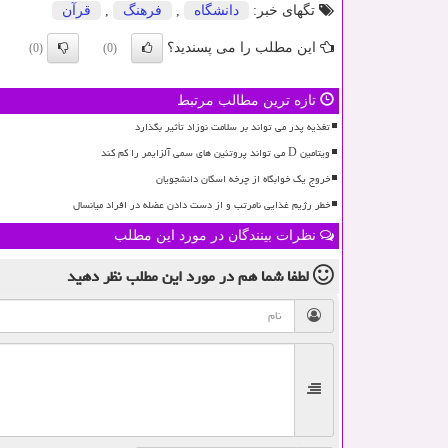
تگهای خبر:
دانشگاه
,
فرهنگ
,
قرآن
این مطلب را می پسندید؟
(0)
(0)
تازه ترین مطالب مرتبط
تغذیه پدر می تواند بر سلامت نوزاد تأثیر بگذارد
ویتامین D می تواند پروتئین های سمی آلزایمر را کم کند
خروج یک خوابگاه از چرخه اسکان دانشجویان
خطر رژیم غذایی نامرتب و از دست دادن عضله در افراد میانسال
نظرات بینندگان در مورد این مطلب
لطفا شما هم
در مورد این مطلب
نظر دهید