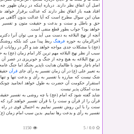
اصل آن اتفاق نظر دارند. درباره اینکه در زمان ظهور چه 
افتاد همه باز اتفاق نظر دارند که عدالت برقرار خواهد شد
میان این سوال مطرح است که آیا عدالت بدون آگاهی مر
حق و باطل و سنت و بدعت و حقیقت متون و تفسیر ب
خواهد بود؟ جواب بطور قطع منفی است.
آنچه از نهج البلاغه به دست می آید و می توان آنرا دکت
آخرالزمان به حوزه
فرهنگ
ربط پیدا می کند بلکه روشنگری
(عج) با مشکلات جدی مواجه خواهد شد و اگر در روایات از
سبب از نظر نهج البلاغه مهم ترین کار امام زمان (عج) ب
در نهج البلاغه به هیچ وجه از جنگ و خونریزی در عصر 
امام ناچار شود با ظالمان هدایت ناپذیر بجنگد اما جنگ 
به تعبیر علی (ع) در آن زمان تفسیر به رأی جای
قرآن
حقیقی
شک نیست که مبارزه با تفسیر به رأی و بدعت تنها و تنه
استقرار حکومت آن حضرت به طول خواهد انجامید چونکه جن
مدت امکان پذیر نیست.
شاید گفته شود که امام (عج) با چه روشی به تفسیر حقیق
قرآن را از قرآن و سنت را با قرآن تفسیر خواهند کرد ک
سنت را با این روش تفسیر نماییم به احتمال قوی در راه 
تفسیر به رأی و بدعت رها نماییم. بدین سبب امام زمان (ع) 
1150
5
/
0.0