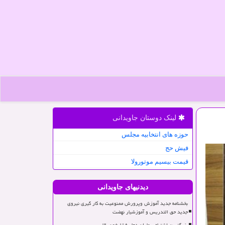
لینک دوستان جاویدانی
حوزه های انتخابیه مجلس
فیش حج
قیمت بیسیم موتورولا
دیدنیهای جاویدانی
بخشنامه جدید آموزش وپرورش ممنوعیت به کار گیری نیروی
جدید حق التدریس و آموزشیار نهضت