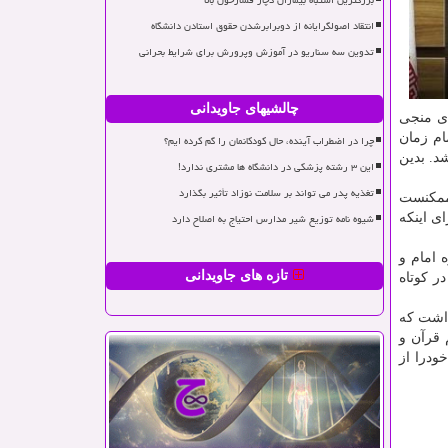
بزرگترین اشتباه بیماران دچار فشارخون بالا
انتقاد اصولگرایانه از دوبرابرشدن حقوق استادن دانشگاه
تدوین سه سناریو در آموزش وپرورش برای شرایط بحرانی
چالشیهای جاویدانی
ای منجی
ام زمان
چرا در اضطراب آینده، حال کودکانمان را گم کرده ایم؟
د. بدین
این ۳ رشته پزشکی در دانشگاه ها مشتری ندارد!
تغذیه پدر می تواند بر سلامت نوزاد تأثیر بگذارد
 ممکنست
شیوه نامه توزیع شیر مدارس احتیاج به اصلاح دارد
ی اینکه
 امام و
تازه های جاویدانی
ر کوتاه
داشت که
 قرآن و
ودرا از