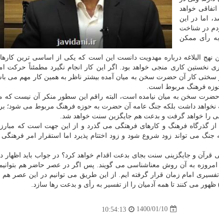
اتفاقی خواهد
، اما در این
دم در شناخت
ه رأی ممکن
رین نهج البلاغه درباره مهدویت دانست این است که یکی از اساسی ترین کاره
 نخستین کاری منجی خواهد بود. اگر این کار انجام نگیرد مطمئناً حرکت ام
 سختی کار آن حضرت سخن به میان آمده بیشتر ناظر به همین کار مهم می باش
ه حوزه فرهنگ مربوط است.
آن حضرت سخن به میان نیامده است، البته راقم این سطور منکر آن نیست که
عامه نخواهد داشت بلکه جنگ عامه آن حضرت به حوزه فرهنگ مربوط می شود؛ برا
 را خواهد گرفت و بدعت هم جایگزین سنت خواهد شد.
ا از گذرگاه فرهنگ و کارهای فرهتگی می گذرد و از این جهت است که مبارزه
گ می تواند زود شروع شود و زود اختتام پذیرد اما استقرار امر فرهنگی د
ی قرآن و جایگزینی سنت بجای بدعت اقدام خواهد کرد؟ در جواب باید اظهار 
ه امروزه به آن روش معناشناسی می گویند. پس اگر در عصر حاضر هم بتوانیم
تفسیری امام زمان قرار گرفته ایم. از این طریق می توانیم در این عصر هم خ
ظهور می کنند تا همه آدمیان را از تفسیر به رأی و بدعت رها سازد.
1400/01/10
10:54:13