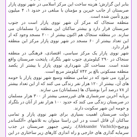
بنابر این گزارش؛ هزینه ساخت این مرکز اسلامی در شهر نووی پازار
صربستان از جانب خیرین و مؤمنان با مبلغی در حدود ۱، ۴ میلیون
یورو تأمین شده است.
منطقه سنجاک که مرکز آن شهر نووی پازار است در جنوب
صربستان قرار دارد و بیشتر ساکنان این منطقه را مسلمانان می
سازند. در منطقه سنجاک هم اکنون بیشتر از ۲۰۰ مسجد وجود که از
این تعداد بیشتر از ۶۰ مسجد در شهر نووی پازار مرکز این منطقه
قرار دارد.
شهر نووی پازار یک مرکز سیاسی، اقتصادی، فرهنگی در منطقه
سنجاک در ۲۹۰ کیلومتری جنوب شهر بلگراد، پایتخت صربستان واقع
شده است. مساحت کل شهرداری نووی پازار با بیشتر از یکصد
منطقه مسکونی بالغ بر ۷۴۲ کیلومتر مربع است.
برآورد می شود که در تمامی منطقه وسیع شهر نووی پازار با حومه
های آن، بیشتر از ۱۲۰ هزار نفر زندگی می کنند که از این تعداد بیشتر
از ۷۸ درصد آنرا بوشنیاک ها (مسلمانان) می سازند.
برپایه آخرین سرشماری های غیررسمی بیشتر از ۳۰۰ هزار مسلمان
در صربستان زندگی می کنند که حدود ۱۰۰ هزار نفر از آنان در بلگراد
و حومه این شهر سکونت دارند.
دولت صربستان اهمیت بسیاری برای شهر نووی پازار و تمامی
ساکنان آن قائل است و در این راستا میتوان به تلاشهای «آلکساندر
ووچیچ»(Aleksander Vuchich)، رئیس جمهور صربستان در جذب
سرمایه گذاری های خارجی و راه اندازی کارهای زیر ساختاری در این