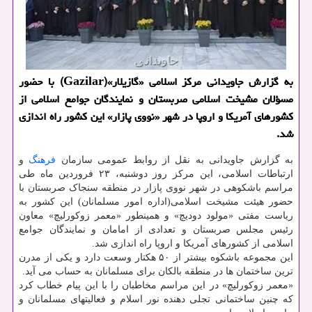
به گزارش جاویدانی مرکز اسلامی «گازیلار»(Gazilar) با حضور
مسؤلان مشیخت اسلامی صربستان و نمایندگان جوامع اسلامی از
کشورهای آمریکا و اروپا در شهر «نووی پازار» این کشور راه اندازی
شد.
به گزارش جاویدانی به نقل از روابط عمومی سازمان
فرهنگ
و
ارتباطات اسلامی، این مرکز روز دوشنبه، ۲۳ فروردین ماه طی
مراسم باشکوهی در شهر نووی پازار در منطقه سنجاک صربستان با
حضور هیئت مشیخت اسلامی(اداره امور مسلمانان) این کشور به
ریاست مفتی «مولود دودیچ» و همینطور «معمر زوکورلیچ» معاون
رئیس مجلس صربستان و تعدادی از امامان و نمایندگان جوامع
اسلامی از کشورهای آمریکا و اروپا راه اندازی شد.
این مجموعه باشکوه بیشتر از ۵۰ هکتار وسعت دارد و یکی از مدرن
ترین ساختمان ها در منطقه بالکان برای مسلمانان به حساب می آید.
«معمر زوکورلیچ» در این مراسم مخاطبان را با این پیام خطاب کرد
که چنین ساختمانی تجلی دهنده نور اسلام و فعالیتهای مسلمانان و