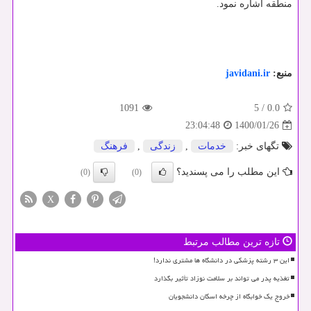
منطقه اشاره نمود.
منبع:
javidani.ir
1091
5
/
0.0
1400/01/26
23:04:48
تگهای خبر:
خدمات
,
زندگی
,
فرهنگ
این مطلب را می پسندید؟
(0)
(0)
X
تازه ترین مطالب مرتبط
این ۳ رشته پزشکی در دانشگاه ها مشتری ندارد!
تغذیه پدر می تواند بر سلامت نوزاد تأثیر بگذارد
خروج یک خوابگاه از چرخه اسکان دانشجویان