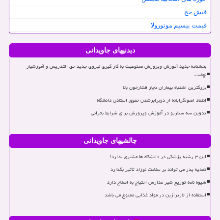
فیش حج
قیمت بیسیم موتورولا
دیدنیهای جاویدانی
بخشنامه جدید آموزش وپرورش ممنوعیت به کار گیری نیروی جدید حق التدریس و آموزشیار
نهضت
بزرگترین اشتباه بیماران دچار فشارخون بالا
انتقاد اصولگرایانه از دوبرابرشدن حقوق استادن دانشگاه
تدوین سه سناریو در آموزش وپرورش برای شرایط بحرانی
چالشیهای جاویدانی
این ۳ رشته پزشکی در دانشگاه ها مشتری ندارد!
تغذیه پدر می تواند بر سلامت نوزاد تأثیر بگذارد
شیوه نامه توزیع شیر مدارس احتیاج به اصلاح دارد
استفاده از تارترازین در مواد غذایی ممنوع می باشد