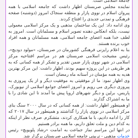
جامعه اسلامی است.
نماینده مجلس صربستان اظهار داشت که جامعه اسلامی با همه
پیروان اسلام در نووی پازار و منطقه سنجاک امروز (دوشنبه) صفحه
فرهنگی و تمدنی جدیدی را افتتاح کردند.
وی ادامه داد: این یک ساختمان مذهبی و یک مرکز اسلامی معمولی
نیست، بلکه انعکاس دهنده تصویر اسلام و مسلمانان است. امروز به
لطف خدا همه اعضای جامعه اسلامی، همه مسلمانان و همه افراد
خوب برنده هستند.
بنا به اعلام رایزنی فرهنگی کشورمان در صربستان، «مولود دودیچ»،
رئیس مشیخت اسلامی صربستان هم در مراسم افتتاحیه مرکز
اسلامی در شهر نووی پازار ضمن تقدیر و تشکر از همه کسانی که به
هر طریقی در این پروژه سهیم بودند، اظهار داشت: این مرکز بهترین
هدیه به همه مؤمنان در آستانه ماه رمضان است.
وی اظهار نمود: ما از موفقیتی به موفقیت دیگر و از یک پیروزی به
پیروزی دیگری می رویم و امروز اعضای جوامع اسلامی از نیویورک،
پاریس، برلین و دیگر شهرهای اروپا پیش ما آمدند تا این شادی را با
ما به اشتراک گذارند.
او همینطور اظهار داشت: از همه کسانی که در سال ۲۰۰۰ سنگ بنای
مرکز اسلامی در نووی پازار را گذاشتند و همینطور در سال ۲۰۱۷ که
کار را ادامه دادیم، با ما همکاری کردند، متشکرم. صرف نظر از اینکه
به کدام دین و ملت تعلق داریم، ما همه برادر هستیم.
در انتها این مراسم نماز جماعت به امامت «رشاد پلویویچ» رئیس
خدمات
مذهبی - تربیتی جامعه اسلامی صربستان برگزار شد.