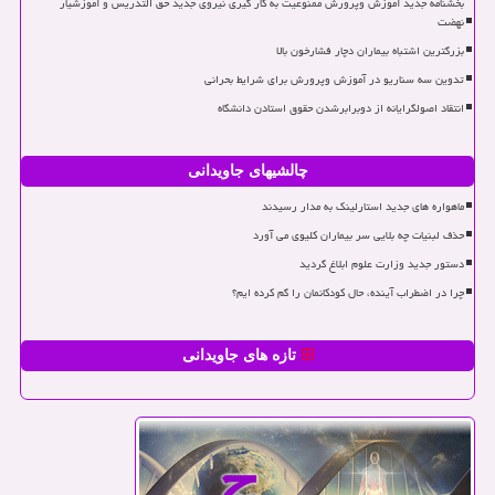
بخشنامه جدید آموزش وپرورش ممنوعیت به کار گیری نیروی جدید حق التدریس و آموزشیار
نهضت
بزرگترین اشتباه بیماران دچار فشارخون بالا
تدوین سه سناریو در آموزش وپرورش برای شرایط بحرانی
انتقاد اصولگرایانه از دوبرابرشدن حقوق استادن دانشگاه
چالشیهای جاویدانی
ماهواره های جدید استارلینک به مدار رسیدند
حذف لبنیات چه بلایی سر بیماران کلیوی می آورد
دستور جدید وزارت علوم ابلاغ گردید
چرا در اضطراب آینده، حال کودکانمان را گم کرده ایم؟
تازه های جاویدانی