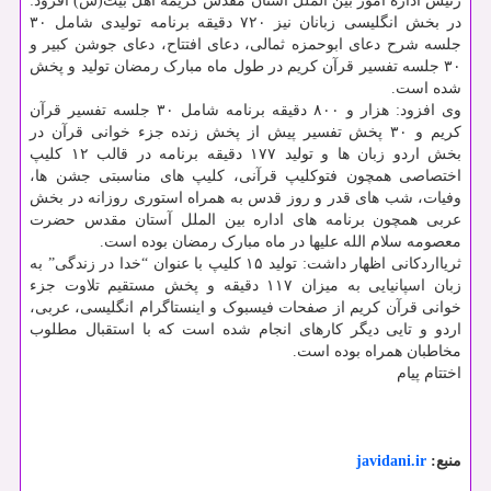
رئیس اداره امور بین الملل آستان مقدس کریمه اهل بیت(س) افزود:
در بخش انگلیسی زبانان نیز ۷۲۰ دقیقه برنامه تولیدی شامل ۳۰
جلسه شرح دعای ابوحمزه ثمالی، دعای افتتاح، دعای جوشن کبیر و
۳۰ جلسه تفسیر قرآن کریم در طول ماه مبارک رمضان تولید و پخش
شده است.
وی افزود: هزار و ۸۰۰ دقیقه برنامه شامل ۳۰ جلسه تفسیر قرآن
کریم و ۳۰ پخش تفسیر پیش از پخش زنده جزء خوانی قرآن در
بخش اردو زبان ها و تولید ۱۷۷ دقیقه برنامه در قالب ۱۲ کلیپ
اختصاصی همچون فتوکلیپ قرآنی، کلیپ های مناسبتی جشن ها،
وفیات، شب های قدر و روز قدس به همراه استوری روزانه در بخش
عربی همچون برنامه های اداره بین الملل آستان مقدس حضرت
معصومه سلام الله علیها در ماه مبارک رمضان بوده است.
ثریااردکانی اظهار داشت: تولید ۱۵ کلیپ با عنوان “خدا در زندگی” به
زبان اسپانیایی به میزان ۱۱۷ دقیقه و پخش مستقیم تلاوت جزء
خوانی قرآن کریم از صفحات فیسبوک و اینستاگرام انگلیسی، عربی،
اردو و تایی دیگر کارهای انجام شده است که با استقبال مطلوب
مخاطبان همراه بوده است.
اختتام پیام
منبع:
javidani.ir