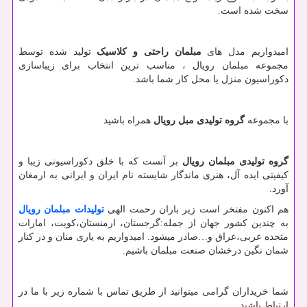
سخت شده است.
امیدواریم مدل های
مبلمان راحتی و کلاسیک
تولید شده توسط
مجموعه مبلمان رویال ، مناسب ترین انتخاب برای زیباسازی
دکوراسیون منزل یا محل کار شما باشد.
با مجموعه
گروه تولیدی مبل رویال
همراه باشید
گروه تولیدی مبلمان رویال
بر آنست که با خلق دکوراسیونی زیبا و
کیفیتی ایده آل، هنری ماندگار شایسته نام ایران و ایرانی به ارمغان
آورد.
هم اکنون مفتخر است زیر باران رحمت الهی
تولیدات مبلمان رویال
به چندین کشور جهان از جمله:گرجستان، ارمنستان،کویت، امارات
متحده عربی،عراق و…صادر میشود. امیدواریم به یاری منان و در کنار
شمان نگین درخشان صنعت مبلمان باشیم.
شما خریداران گرامی میتوانید از طریق تماس با شماره زیر با ما در
ارتباط باشید