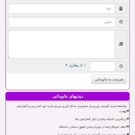
= ۸ بعلاوه ۳
بفرست به جاویدانی
دیدنیهای جاویدانی
بخشنامه جدید آموزش وپرورش ممنوعیت به کار گیری نیروی جدید حق التدریس و آموزشیار
نهضت
بزرگترین اشتباه بیماران دچار فشارخون بالا
انتقاد اصولگرایانه از دوبرابرشدن حقوق استادن دانشگاه
تدوین سه سناریو در آموزش وپرورش برای شرایط بحرانی