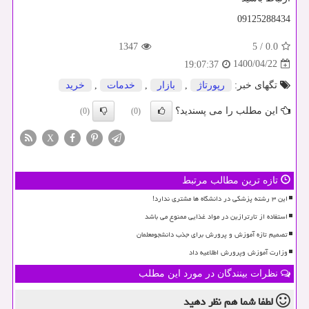
09125288434
1347
5
/
0.0
1400/04/22
19:07:37
تگهای خبر:
رپورتاژ
,
بازار
,
خدمات
,
خرید
این مطلب را می پسندید؟
(0)
(0)
X
تازه ترین مطالب مرتبط
این ۳ رشته پزشکی در دانشگاه ها مشتری ندارد!
استفاده از تارترازین در مواد غذایی ممنوع می باشد
تصمیم تازه آموزش و پرورش برای جذب دانشجومعلمان
وزارت آموزش وپرورش اطلاعیه داد
نظرات بینندگان در مورد این مطلب
لطفا شما هم
نظر دهید