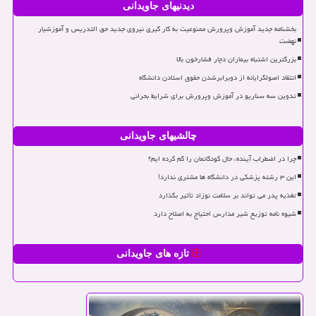
دیدنیهای جاویدانی
بخشنامه جدید آموزش وپرورش ممنوعیت به کار گیری نیروی جدید حق التدریس و آموزشیار
نهضت
بزرگترین اشتباه بیماران دچار فشارخون بالا
انتقاد اصولگرایانه از دوبرابرشدن حقوق استادن دانشگاه
تدوین سه سناریو در آموزش وپرورش برای شرایط بحرانی
چالشیهای جاویدانی
چرا در اضطراب آینده، حال کودکانمان را گم کرده ایم؟
این ۳ رشته پزشکی در دانشگاه ها مشتری ندارد!
تغذیه پدر می تواند بر سلامت نوزاد تأثیر بگذارد
شیوه نامه توزیع شیر مدارس احتیاج به اصلاح دارد
تازه های جاویدانی