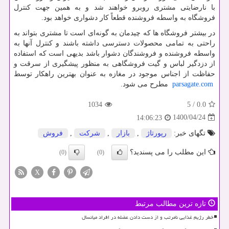
با نارضایتی مشتری روبرو خواهند شد و به همین جهت کنترل
فروشگاه به واسطه فروشنده قطعاً کار دشواری خواهد بود.
در بیشتر فروشگاه ها که چیدمان به گونه‌ای است تا مشتری بتواند به
راحتی به تمامی محصولات دسترسی داشته باشند و کنترل آنها به
واسطه فروشنده و فروشندگان دشوار باشد بدیهی است که استفاده
از دزدگیر لباس و گیت فروشگاهی به منظور پیشگیری از سرقت و
حفاظت از اجناس موجود در مغازه به عنوان بهترین راهکار توسط
parsagate.com
مطرح می شود.
1034
5
/
0.0
1400/04/24
14:06:23
تگهای خبر:
رپورتاژ
,
بازار
,
شركت
,
فروش
این مطلب را می پسندید؟
(0)
(0)
X
تازه ترین مطالب مرتبط
خطر رژیم غذایی نامرتب و از دست دادن عضله در افراد میانسال