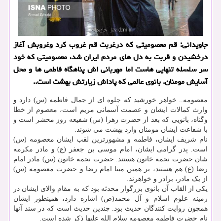
جاویدانی: قم معصومیتی که درغربت قم غروب کرد وغروبش آغاز
درخشیدن و قربت به دل های مردم ایران شد، معصومیتی که خود
سر سلسله تنهایی هاست اما مهربانی اش پناهگاه فاطمی ها و محل
آسایش مومنان. بانوی عالمی که پاداش زیارتش بهشت است..
معصومه.. خواهر خورشید که جلوه ای از جمال فاطمه (س) دارد و
وارث کمالات ایشان و عصمت آسمانی مریم است، معصوم از خطا
وگناه، بانویی که بعد از حضرت زهرا (س) شفیعه روز محشر است و
با شفاعت ایشان مومنان وارد بهشت می شوند.
نام شریف ایشان، فاطمه و مشهورترین لقب ایشان معصومه (س)
است. پدر گرامی ایشان، امام موسی بن جعفر (ع) و مادر مکرمه
شان حضرت نجمه خاتون هستند. حضرت نجمه خاتون (س) مادر امام
رضا (ع) هم هستند، بر همین مبنا امام رضا و حضرت معصومه (س)
از یک مادر، برادر و خواهرند.
یکی از القاب آن بانوی بزرگوار محدثه بود که به مقام والای ایشان در
زمینه علوم اسلام و آل محمد(ص) اشاره دارد، همینطور ایشان
همچون روایت کنندگان حدیث بود. چندین حدیث است که در سند آنها
نام حضرت فاطمه معصومه سلام الله علیها ذکر شده است.