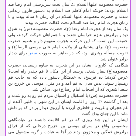
حضرت معصومه علیها السلام 21 سال تحت سرپرستی امام رضا ضد
السلام بودند؛ چونکه امام کاظم ضد السلام به دستور هارون زندانی
شدند و حضرت معصومه علیها السلام در آن زمان 6 ساله بودند و تا
زمان هجرت امام رضا ضد السلام تحت کفالت حضرت بودند.
یک سال بعد از هجرت امام رضا (ع)، حضرت معصومه (س) به شوق
دیدار برادرش عازم خراسان شدند و با همراهان حرکت کردند، ولی
حقیقت این است که این حرکت، هجرت مفهوم دار و عظیم حضرت
معصومه (ع) برای پشتیبانی از ولایت امام علی موسی الرضا(ع) و
تقویت مسأله رهبری بود، که در ظاهر به صورت
سفر
برای دیدار
برادر عنوان شد.
هنگامی که کاروان ایشان در این هجرت به ساوه رسیدند، حضرت
معصومه(ع) بیمار شدند، پرسید از این مکان تا قم چقدر راه است؟
عرض کردند: ده فرسخ، به خدمتکار دستور داده که به جانب قم
رهسپار شوند، بدین سان به قم آمد و در منزل موسی بن خزرج بن
سعد اشعری که از اصحاب امام رضا(ع) بود، ساکن شد.
حضرت معصومه (س) با استقبال و اشتیاق مردم قم رو به رو شدند و
بعد از گذشت 17 روز از اقامت ایشان در این شهر، با قلبی آکنده از
غم هجران و غربت و خاطری آزرده با آرزوی دیدار برادر که بر دلش
ماند با این جهان وداع گفت.
ایشان در این چند روزی که در قم اقامت داشتند در عبادتگاهی
مخصوص واقع در سرای موسی بن خزرج درحالی که از فراق
برادرش غمگین و محزون بودند در آجا به عبادت و گریه مشغول می