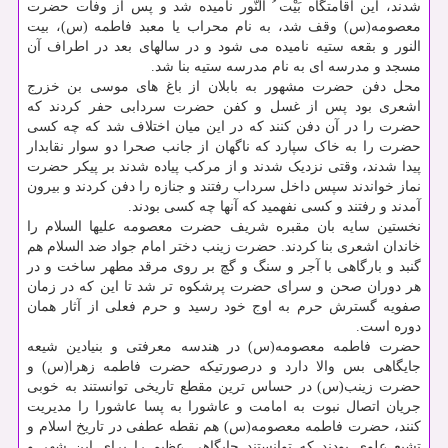
شدند، این اقامتگاه بَیْت ُ النّور نامیده شد و پس از وفات حضرت
معصومه(س) وقف شد، به نام محراب یا معبد فاطمه (س)، بیت
النور و بقعه ستیه نامیده می شود و در سالهای بعد در اطراف آن
مسجد و مدرسه ای به نام مدرسه ستیه بنا شد.
محل دفن حضرت مشهور به بابلان از باغ های موسی بن خزرج
اشعری بود پس از غسل و کفن حضرت سردابی حفر کردند که
حضرت را در آن دفن کنند که در این میان اختلاف شد که چه کسی
حضرت را به خاک سپارد که ناگهان از جانب صحرا دو سوار نقابدار
پیدا شدند، وقتی نزدیک شدند و از مرکب پیاده شدند بر پیکر حضرت
نماز خواندند سپس داخل سرداب رفتند و جنازه را دفن کردند و بیرون
آمدند و رفتند و کسی نفهمید که آنها چه کسی بودند.
نخستین سایه بان مقبره شریف حضرت معصومه علیها السلام را
خاندان اشعری بنا کردند. حضرت زینب دختر امام جواد ضد السلام هم
گنبد و بارگاهی با آجر و سنگ و گچ بر روی مرقد مطهر ساخت و در
هر دوران صحن و سرای حضرت پرشکوه تر شد تا این که در زمان
صفویه گسترش حرم به اوج خود رسید و حرم فعلی از آثار همان
دوره است.
حضرت فاطمه معصومه(س) در هندسه معرفتی و بنیادین شیعه
جایگاهی بس والا دارد و درصورتیکه حضرت فاطمه زهرا(س) و
حضرت زینب(س) در حساس ترین مقطع تاریخی توانستند به خوبی
جریان اتصال نبوت به امامت و عاشورا به پسا عاشورا را مدیریت
کنند، حضرت فاطمه معصومه(س) هم نقطه عطفی در تاریخ اسلام و
تشیع علوی بودند که توانستند جایگاهی عظیم را برای این شهر و