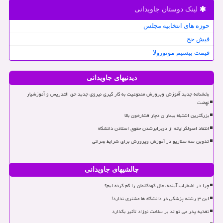
لینک دوستان جاویدانی
حوزه های انتخابیه مجلس
فیش حج
قیمت بیسیم موتورولا
دیدنیهای جاویدانی
بخشنامه جدید آموزش وپرورش ممنوعیت به کار گیری نیروی جدید حق التدریس و آموزشیار
نهضت
بزرگترین اشتباه بیماران دچار فشارخون بالا
انتقاد اصولگرایانه از دوبرابرشدن حقوق استادن دانشگاه
تدوین سه سناریو در آموزش وپرورش برای شرایط بحرانی
چالشیهای جاویدانی
چرا در اضطراب آینده، حال کودکانمان را گم کرده ایم؟
این ۳ رشته پزشکی در دانشگاه ها مشتری ندارد!
تغذیه پدر می تواند بر سلامت نوزاد تأثیر بگذارد