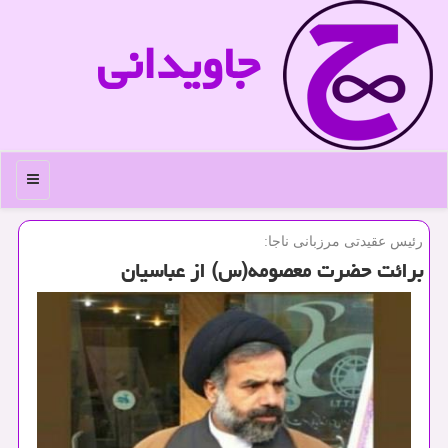
جاویدانی
منو
رئیس عقیدتی مرزبانی ناجا:
برائت حضرت معصومه(س) از عباسیان