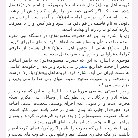
کریمه اهل بیت(ع) نقل شده است؛ بطوریکه از امام جواد(ع) نقل
شده است که اگر کسی عمه من را زیارت کند پاداش او بهشت
است، اضافه کرد: در بیان امام صادق(ع) نیز آمده است از نسل من
بانویی به نام فاطمه در قم دفن می شود و هر کس او را با معرفت
زیارت کند ثواب زیارت او بهشت است.
وی با اشاره به این که حضرت معصومه(ع) در دستگاه نبی مکرم
اسلام صاحب شأن و مقام هستند، اضافه کرد: علمای ما برای کریمه
اهل بیت(ع) شأنی از شئون اهل بیت(ع) قائل هستند از طرفی
کرامات فراوانی از حرم آن حضرت نقل شده است.
موسوی با اشاره به این که حضرت معصومه(س) به خاطر اطاعت
محض از حجت خدا رنج
سفر
را می پذیرد و برائت از حکومت عباسی
به سمت ایران می آید، اشاره کرد: کریمه اهل بیت(ع) با درک درست
و معرفت و با بصیرت صحیح، مدینه منهای ولی خدا را نمی پذیرد و
عزم سفر می کند.
رییس عقیدتی سیاسی مرزبانی ناجا با اشاره به این که هجرت در
اسلام آثار و برکاتی دارد، بطوریکه از وصایای نبی مکرم اسلام
هجرت است و از سویی عدم اجرای وصیت، معصیت است، اضافه
کرد: هجرت از جایی که ایمان انسان در خطر باشد مورد تاکید است،
چنانکه حضرت معصومه(س) از بلاد خود به قم هجرت کردند و بعنوان
مهاجر الی الله بودند و در این راه به لقای الهی رسیدند.
وی با اشاره به این که هجرت را پیامبر اکرم(ص) عملی کرد، اظهار
داشت: در مکه دینداری مشکل بود و تبلیع دین با عداوت های سخت و