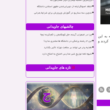
بزرگترین اشتباه بیماران دچار فشارخون بالا
انتقاد اصولگرایانه از دوبرابرشدن حقوق استادن دانشگاه
تدوین سه سناریو در آموزش وپرورش برای شرایط بحرانی
چالشیهای جاویدانی
چرا در اضطراب آینده، حال کودکانمان را گم کرده ایم؟
 به این
این ۳ رشته پزشکی در دانشگاه ها مشتری ندارد!
کردند و
تغذیه پدر می تواند بر سلامت نوزاد تأثیر بگذارد
شیوه نامه توزیع شیر مدارس احتیاج به اصلاح دارد
تازه های جاویدانی