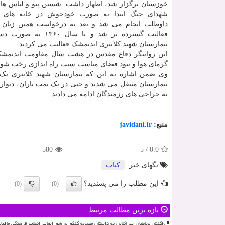
خوزستان برگزار شد، اظهار داشت: شستن پتو و لباس های
شهدای جنگ ابتدا به صورت خودجوش در خانه های
داوطلب انجام می شد و بعد به درخواست همین زنان 
فعالیت گسترده تر شد و تا سال 
بیمارستان شهید کلانتری اندیمشک فعالیت می کردند.
این روایتگر دفاع مقدس در هشت سال مقاومت اندیمشک
گرمای هوا و نبود فضای مناسب سبب راه اندازی رخت شور خانه اختصاصی در س
وی ضمن اشاره به این که بیمارستان شهید کلانتری یک ب
بیمارستان منتقل می شدند و حتی در یک بمب باران، دیوار 
به جراحی های رزمندگان ادامه می دادند.
منبع:
javidani.ir
580
5
/
0.0
تگهای خبر:
كتاب
این مطلب را می پسندید؟
(0)
(0)
تازه ترین مطالب مرتبط
واکنش مخاطبان خبرآنلاین به داستان مصوبه کنکوری شورایعالی انقلاب فرهنگی مافی