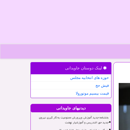
لینک دوستان جاویدانی
حوزه های انتخابیه مجلس
فیش حج
قیمت بیسیم موتورولا
دیدنیهای جاویدانی
بخشنامه جدید آموزش وپرورش ممنوعیت به کار گیری نیروی
جدید حق التدریس و آموزشیار نهضت