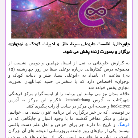
جاویدانی: نشست «ابوعلی سینا، طنز و ادبیات کودک و نوجوان»
برگزار و بصورت زنده پخش می شود.
به گزارش جاویدانی به نقل از ایسنا، چهلمین و دومین نشست از
مجموعه درس گفتارهایی درباره بوعلی سینا در روز چهارشنبه (۱۵
دی) ساعت ۱۱ بامداد به «ابوعلی سینا، طنز و ادبیات کودک و
نوجوان» اختصاص دارد که با سخنرانی حمید عبداللهیان بصورت
مجازی پخش خواهد شد.
علاقه مندان نیز می توانند این برنامه را از اینستاگرام مرکز فرهنگی
شهرکتاب به آدرس ketabofarhang، تلگرام این مرکز به آدرس
bookcitycc و صفحه این مرکز در سایت آپارات پیگیری کنند.
در توضیحی که در خبر برگزاری این برنامه عنوان شده، می خوانیم:
ابوعلی و دیگر مفاخر گذشته ما با وجود اعتبار و جایگاهی که در
فرهنگ
و تاریخ ما دارند جز برای خواص و اهل علم دست یافتنی
نیستند. یکی از نیازهای روز جامعه بروزرسانی اندیشه های آن بزرگان
باتوجه به زبان و نیازهای روز است. یکی از رسالت های هر صاحب