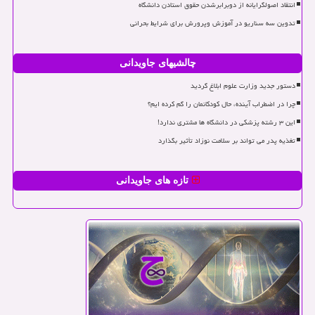
انتقاد اصولگرایانه از دوبرابرشدن حقوق استادن دانشگاه
تدوین سه سناریو در آموزش وپرورش برای شرایط بحرانی
چالشیهای جاویدانی
دستور جدید وزارت علوم ابلاغ گردید
چرا در اضطراب آینده، حال کودکانمان را گم کرده ایم؟
این ۳ رشته پزشکی در دانشگاه ها مشتری ندارد!
تغذیه پدر می تواند بر سلامت نوزاد تأثیر بگذارد
تازه های جاویدانی