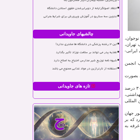
بزرگترین اشتباه بیماران دچار فشارخون بالا
انتقاد اصولگرایانه از دوبرابرشدن حقوق استادن دانشگاه
تدوین سه سناریو در آموزش وپرورش برای شرایط بحرانی
چالشیهای جاویدانی
 نوجوان،
این ۳ رشته پزشکی در دانشگاه ها مشتری ندارد!
 تهران،
تمدن ایرانی-
تغذیه پدر می تواند بر سلامت نوزاد تأثیر بگذارد
شیوه نامه توزیع شیر مدارس احتیاج به اصلاح دارد
ب انجمن
استفاده از تارترازین در مواد غذایی ممنوع می باشد
، بصورت
تازه های جاویدانی
برگزار کنندگان این رویداد با قوانین سختگیرانه روبه رو هستند. بر طبق دستورعمل بهداشتی دولت قطر، ظرفیت حضور بازدیدکنندگان ۳۰ درصد
ید بهداشتی،
 المللی
ه (قطر) در فضایی به مساحت ۲۹۰۰۰ مترمربع میزبان ۴۳۰ ناشر داخلی و خارجی از ۳۷ کشور جهان
ه دارد که بر
ارهای فرهنگی و اقتصاد نشر افزوده است. همین طور در این دوره از نمایشگاه بین المللی کتاب دوحه از مجموع ۸۴۵ غرفه، ۳۷ غرفه به