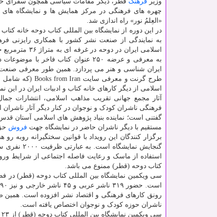
وزیر
فرهنگ
قطر، دیگر مقامات سیاسی همچون سفرای خ
چهره های فرهنگی در مرکز همایش ها و نمایشگاه های د
«العِلمُ نور» راه اندازی شد.
در این دوره از نمایشگاه بین المللی کتاب دوحه خانه کتاب و
به نمایندگی از صنعت نشر کشور با همکاری رایزنی فر
اسلامی ایران در دوحه در غرفه
به معرفی و عرضه ۲۵۰ عنوان کتاب فاخر
ایران شناسی و هنر می پردازد. همین طور معرفی صنعت نش
اسلامی از دیگر کارهای خانه کتاب و ادبیات ایران در این ن
آثار مجمع جهانی تقریب مذاهب اسلامی، انتشارات جمال
فرهنگی ناشران کودک و نوجوان در کنار دیگر آثار ناشران 
گفتنی است؛ نماینده بنیاد پژوهش های اسلامی آستان قد
مستقیم با دیگر ناشران حاضر در نمایشگاه جهت
فروش
حق 
گنجایش نمای
استفاده از ماسک و رعایت فاصله اجتماعی از شرایط ورود ب
کتاب دوحه (قطر) ممنوع می باشد.
ناشران حوزه کودک و نوجوان اختصاص یافته است.
سی ویکمین نمایشگاه بین المللی کتاب دوحه (قطر) از ۲۳ دی ماه تا ۲ بهمن ماه ۱۴۰۰ از ساعت ۹ تا ۲۲ میزبان علاقه مندان است.