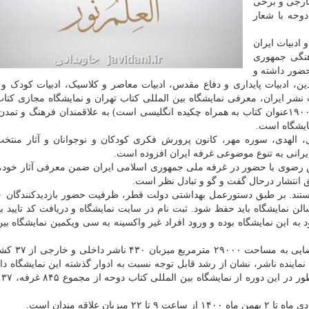
ارجی و برخی
وحه با شعار
 ادبیات ایران
هنگی جمهوری
 ای به متراژ ۳۶ مترمربع حضور داشته و
 با موضوعات دین، ادبیات پایداری و دفاع مقدس، ادبیات معاصر و کلاسیک، ادبیات کودک و
ر ایران، معرفی نمایشگاه بین المللی کتاب تهران و نمایشگاه مجازی کتاب
طرح گرنت و معرفی سایت Books from Iran (که شامل ۱۹۰۰عنوان کتاب به همراه چکیده انگلیسی است) به علاقمندان فرهنگ و 
مایشگاه است.
، الهدی، سوره مهر، کانون پرورش فکری کودکان و نوجوانان و آثار منتخ
ایرانی به تنوع موضوعی غرفه ایران افزوده است.
س رضوی با حضور در غرفه ملی جمهوری اسلامی ایران ضمن معرفی آثار خود
انتشار درحال گفت و گو و تبادل نظر است.
شگاه است. به عبارتی ظرفیت ۲۰۰۰ نفری سالن نمایشگاه باید حفظ شود. ثبت نام در سایت نمایشگاه و دریافت کد تای
ه این نمایشگاه بوده و ورود افراد غیر واکسینه به سی ویکمین نمایشگاه بین
سی ویکمین نمایشگاه بین المللی کتاب دوح
است. حضور ۳۱۹ ناشر عربی و ۴۵ ناشر خارجی و نیز ۹۰ نماینده ناشر، نشان از رشد قابل توجه نسبت به ادوار گذشته این نمایشگا
رونق ک