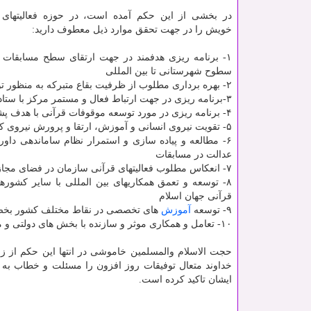
در بخشی از این حکم آمده است، در حوزه فعالیتهای 
خویش را در جهت تحقق موارد ذیل معطوف دارید:
۱- برنامه ریزی هدفمند در جهت ارتقای سطح مسابقات
سطوح شهرستانی تا بین المللی
۲- بهره برداری مطلوب از ظرفیت بقاع متبرکه به منظور توسعه فعالیتهای قرآنی
۳-برنامه ریزی در جهت ارتباط فعال و مستمر مرکز با ستاد عالی مسابقات قرآنی کشور و ستاد عالی راهبردی حفظ قرآن کریم
۴- برنامه ریزی در مورد توسعه موقوفات قرآنی با هدف پشتیبانی از فعالیتهای قرآنی کشور از راه همکاریهای بین بخشی درون سازمانی
۵- تقویت نیروی انسانی و آموزش، ارتقا و پرورش نیروی کارآمد در سطح ستاد و استان ها با تکیه بر استفاده از ظرفیت کارکنان سازمان
۶- مطالعه و پیاده سازی و استمرار نظام ساماندهی داو
عدالت در مسابقات
۷- انعکاس مطلوب فعالیتهای قرآنی سازمان در فضای مجازی و توسعه زیر ساخت های لازم جهت توسعه فعالیت ها در این حوزه تاثیرگذار
۸- توسعه و تعمق همکاریهای بین المللی با سایر کشوره
قرآنی جهان اسلام
۹- توسعه
آموزش
های تخصصی در نقاط مختلف کشور بخصوص
۱۰- تعامل و همکاری موثر و سازنده با بخش های دولتی و مردمی قرآنی کشور
حجت الاسلام والمسلمین خاموشی در انتها این حکم از ز
خداوند متعال توفیقات روز افزون را مسئلت و خطاب به مر
ایشان تاکید کرده است.