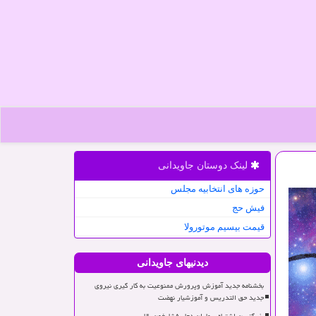
لینک دوستان جاویدانی
حوزه های انتخابیه مجلس
فیش حج
قیمت بیسیم موتورولا
دیدنیهای جاویدانی
بخشنامه جدید آموزش وپرورش ممنوعیت به کار گیری نیروی
جدید حق التدریس و آموزشیار نهضت