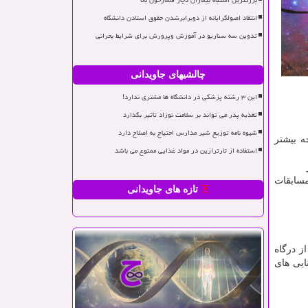
بزرگترین اشتباه بیماران دچار فشارخون بالا
انتقاد اصولگرایانه از دوبرابرشدن حقوق استادن دانشگاه
تدوین سه سناریو در آموزش وپرورش برای شرایط بحرانی
چالشیهای جاویدانی
این ۳ رشته پزشکی در دانشگاه ها مشتری ندارد!
تغذیه پدر می تواند بر سلامت نوزاد تأثیر بگذارد
شیوه نامه توزیع شیر مدارس احتیاج به اصلاح دارد
ه بیشتر
استفاده از تارترازین در مواد غذایی ممنوع می باشد
مسابقات
تازه های جاویدانی
ز درگاه
ایی های