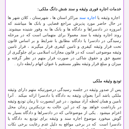
خدمات اجاره فوری وثیقه و سند شش دانگ ملکی:
اجاره وثیقه یا
اجاره سند
مراکز استان ها ، شهرستان ، کلان شهر ها
در حال حاضر مورد پذیرش مراجع قضایی و بانک ها میباشند که
امروزه در دادسراها و دادگاه ها و بانک ها به وفور شنیده میشوند.
روند اجاره وثیقه یا سند معمولا برای متهمانی است که در مرحله
رسیدگی در دادسرا یا دادگاه مطابق با شرایط و بر اساس قانون
تحت قرار وثیقه کیفری و تامین کیفری قرار میگیرند ، قرار تامین
وثیقه موضوعی است که در قانون مجازات اسلامی برای جلوگیری از
تضییع خق و حقوق شاکی در صورت فرار متهم در نظر گرفته و
میزان و مبلغ قرار وثیقه بطور مستقیم با عنوان اتهام رابطه دارد .
تودیع وثیقه ملکی
پس از صدور وثیقه در جلسه رسیدگی درصورتیکه متهم دارای وثیقه
ملکی باشد آنرا بعنوان وثیقه به دادگاه یا دادسرا ارائه میکند . آنرا
تامین و همان لحظه آزاد میشود ، در غیر اینصورت تا زمان تودیع وثیقه
در بازداشت خواهد بود که در این حالت به نزدیکترین زندان محل
اعزام میشود . یکی از موضوعاتی که در دادسراها و دادگاه بسیار به
گوش میخورد موضوع اجاره سند و وثیقه برای تودیع به دادگاه یا
دادسرا است که در برخی مواقع به دلیل عدم رعایت برخی نکات