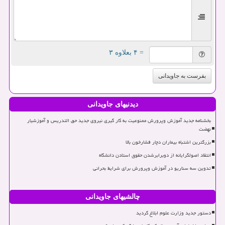
= ۴ بعلاوه ۳
بفرست به جاویدانی
دیدنیهای جاویدانی
بخشنامه جدید آموزش وپرورش ممنوعیت به کار گیری نیروی جدید حق التدریس و آموزشیار
نهضت
بزرگترین اشتباه بیماران دچار فشارخون بالا
انتقاد اصولگرایانه از دوبرابرشدن حقوق استادن دانشگاه
تدوین سه سناریو در آموزش وپرورش برای شرایط بحرانی
چالشیهای جاویدانی
دستور جدید وزارت علوم ابلاغ گردید