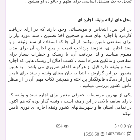
تبدیل به یک مشکل اساسی برای متهم و خانواده او میشود .
محل های ارائه وثیقه اجاره ای
در این بین، اشخاص و موسساتی وجود دارند که در ازای دریافت
کارمزد یا اجاره بهای سند و همچنین اخذ تضمین ، سند مورد نیاز را
برای متقاضی تامین میکنند. از آن جا که استفاده از سند وثیقه و یا
سند اجاره ای، نیازمند پرداخت قیمت و مبلغ اجاره آن برای مدت
معلوم میباشد و لذا دریافت آن، با ریسک و خطرات بسیار برای
متقاضی و مالکین همراه است ، کسب اطلاع از ریسک هایی که اجاره
سند و وثیقه دارد قبل از هرگونه اقدام ضروری می باشد . به همین
منظور در این گزارش ، ابتدا به بیان معنای وثیقه و سند برای تامین
قرار از دیدگاه قانونگذار پرداخته و همچنین نکات مهم آن را از منظر
قانون کشور بررسی میکنیم .
یکی از بهترین موسسات حقوقی معتبر برای اجاره سند و وثیقه که
دارای سابقه بالایی در این زمینه است ، وثیقه گذار بوده که هم اکنون
در تمامی استان ها و شهرستانهای کشور وثیقه اجاره ای فوری تامین
میکند.
694
5
/
0.0
1403/06/02
15:58:58