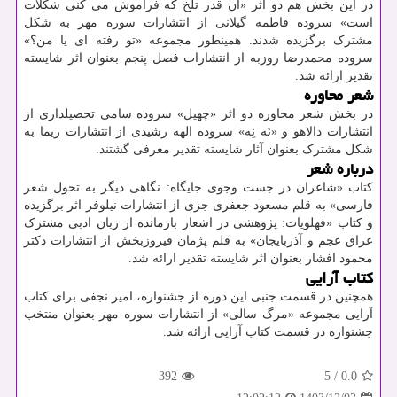
در این بخش هم دو اثر «آن قدر تلخ که فراموش می کنی شکلات
است» سروده فاطمه گیلانی از انتشارات سوره مهر به شکل
مشترک برگزیده شدند. همینطور مجموعه «تو رفته ای یا من؟»
سروده محمدرضا روزبه از انتشارات فصل پنجم بعنوان اثر شایسته
تقدیر ارائه شد.
شعر محاوره
در بخش شعر محاوره دو اثر «چهیل» سروده سامی تحصیلداری از
انتشارات دالاهو و «نَه نِه» سروده الهه رشیدی از انتشارات ریما به
شکل مشترک بعنوان آثار شایسته تقدیر معرفی گشتند.
درباره شعر
کتاب «شاعران در جست وجوی جایگاه: نگاهی دیگر به تحول شعر
فارسی» به قلم مسعود جعفری جزی از انتشارات نیلوفر اثر برگزیده
و کتاب «فهلویات: پژوهشی در اشعار بازمانده از زبان ادبی مشترک
عراق عجم و آذربایجان» به قلم پژمان فیروزبخش از انتشارات دکتر
محمود افشار بعنوان اثر شایسته تقدیر ارائه شد.
کتاب آرایی
همچنین در قسمت جنبی این دوره از جشنواره، امیر نجفی برای کتاب
آرایی مجموعه «مرگ سالی» از انتشارات سوره مهر بعنوان منتخب
جشنواره در قسمت کتاب آرایی ارائه شد.
392
5
/
0.0