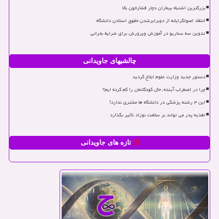
بزرگترین اشتباه بیماران دچار فشارخون بالا
انتقاد اصولگرایانه از دوبرابرشدن حقوق استادن دانشگاه
تدوین سه سناریو در آموزش وپرورش برای شرایط بحرانی
چالشیهای جاویدانی
دستور جدید وزارت علوم ابلاغ گردید
چرا در اضطراب آینده، حال کودکانمان را گم کرده ایم؟
این ۳ رشته پزشکی در دانشگاه ها مشتری ندارد!
تغذیه پدر می تواند بر سلامت نوزاد تأثیر بگذارد
تازه های جاویدانی