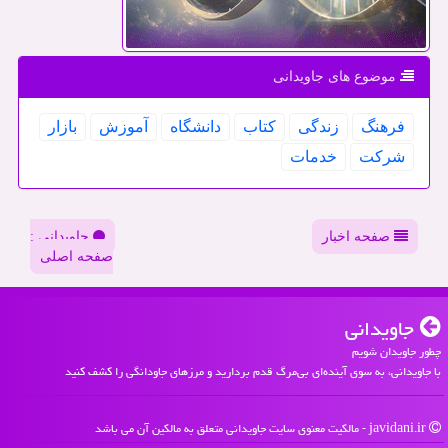
موضوع های جاویدانی
فرهنگ
زندگی
كتاب
دانشگاه
آموزش
بازار
شركت
خدمات
صفحه اخبار
جاویدانی :
صفحه اصلی
جاویدانی
چطور جاویدان شویم
با جاویدانی، به سوی آینده‌ای بی‌مرگ قدم بردارید و مرزهای جاودانگی را کشف کنید
javidani.ir - مالکیت معنوی سایت جاویدانی متعلق به مالکین آن می باشد