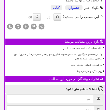
1403/12/03
12:02:12
تگهای خبر:
جشنواره
,
كتاب
این مطلب را می پسندید؟
(0)
(0)
X
تازه ترین مطالب مرتبط
اعلام شرایط ثبت نام دانش آموزان اتباع
واکنش مخاطبان خبرآنلاین به داستان مصوبه کنکوری شورایعالی انقلاب فرهنگی مافیای کنکور
سودش بیشتر شده، نه کمتر
بدرقه علی باباچاهی به خانه ابدی
روایت آزادی در سایه جنگ
نظرات بینندگان در مورد این مطلب
لطفا شما هم
نظر دهید