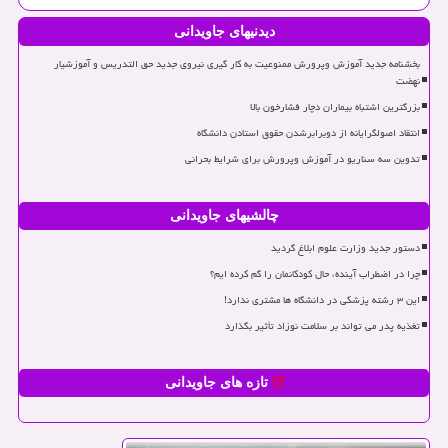
دیدنیهای جاویدانی
بخشنامه جدید آموزش وپرورش ممنوعیت به کار گیری نیروی جدید حق التدریس و آموزشیار
نهضت
بزرگترین اشتباه بیماران دچار فشارخون بالا
انتقاد اصولگرایانه از دوبرابرشدن حقوق استادن دانشگاه
تدوین سه سناریو در آموزش وپرورش برای شرایط بحرانی
چالشیهای جاویدانی
دستور جدید وزارت علوم ابلاغ گردید
چرا در اضطراب آینده، حال کودکانمان را گم کرده ایم؟
این ۳ رشته پزشکی در دانشگاه ها مشتری ندارد!
تغذیه پدر می تواند بر سلامت نوزاد تأثیر بگذارد
تازه های جاویدانی