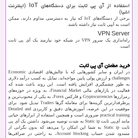
استفاده از آی پی ثابت برای دستگاه‌های
IoT
(اینترنت
اشیا)
برخی از دستگاه‌های
IoT
که نیاز به دسترسی مداوم دارند، ممکن
است به آیپی ثابت نیاز داشته باشند.
VPN Server
راه‌اندازی یک سرور
VPN
در شبکه خود نیازمند یک آی پی ثابت
است.
خرید مطمئن آی پی ثابت
در ایران و سایر کشورهایی که با چالش‌های اقتصادی
Economic
challenges
و ارزش پولی پایین مواجه‌اند، تمایل به کسب درآمد دلاری
به طور چشمگیری افزایش یافته است. این روند باعث شده که
فعالیت در بازارهای مالی
Financial Market
، به ویژه در حوزه‌های
رمزارزها
Cryptocurrencies
و فارکس
Forex
، به یکی از محبوب‌ترین و
پرطرفدارترین گزینه‌ها برای معامله گرها
Traders
تبدیل شود. برای
موفقیت در این عرصه، آموزش‌های دقیق و کاربردی
Detailed and
practical training
ضروری است و همچنین استفاده از ابزارهای حیاتی
مانند آی‌پی ثابت
Static ip
به شدت توصیه می‌شود. داشتن یک آی پی
ثابت
Static ip
به شما این امکان را می‌دهد که بدون نگرانی از
مسدود شدن حساب
Account blocking
، به راحتی در صرافی‌ها