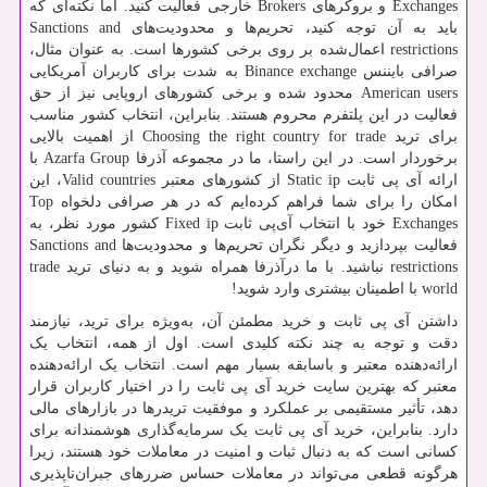
Exchanges
و بروکرهای
Brokers
خارجی فعالیت کنید. اما نکته‌ای که
باید به آن توجه کنید، تحریم‌ها و محدودیت‌های
Sanctions and
restrictions
اعمال‌شده بر روی برخی کشورها است. به عنوان مثال،
صرافی بایننس
Binance exchange
به شدت برای کاربران آمریکایی
American users
محدود شده و برخی کشورهای اروپایی نیز از حق
فعالیت در این پلتفرم محروم هستند. بنابراین، انتخاب کشور مناسب
برای ترید
Choosing the right country for trade
از اهمیت بالایی
برخوردار است. در این راستا، ما در مجموعه آذرفا
Azarfa Group
با
ارائه آی‌ پی ثابت
Static ip
از کشورهای معتبر
Valid countries
، این
امکان را برای شما فراهم کرده‌ایم که در هر صرافی دلخواه
Top
Exchanges
خود با انتخاب آی‌پی ثابت
Fixed ip
کشور مورد نظر، به
فعالیت بپردازید و دیگر نگران تحریم‌ها و محدودیت‌ها
Sanctions and
restrictions
نباشید. با ما درآذرفا همراه شوید و به دنیای ترید
trade
world
با اطمینان بیشتری وارد شوید!
داشتن آی پی ثابت و خرید مطمئن آن، به‌ویژه برای ترید، نیازمند
دقت و توجه به چند نکته کلیدی است. اول از همه، انتخاب یک
ارائه‌دهنده معتبر و باسابقه بسیار مهم است. انتخاب یک ارائه‌دهنده
معتبر که بهترین سایت خرید آی پی ثابت را در اختیار کاربران قرار
دهد، تأثیر مستقیمی بر عملکرد و موفقیت تریدرها در بازارهای مالی
دارد. بنابراین، خرید آی پی ثابت یک سرمایه‌گذاری هوشمندانه برای
کسانی است که به دنبال ثبات و امنیت در معاملات خود هستند، زیرا
هرگونه قطعی می‌تواند در معاملات حساس ضررهای جبران‌ناپذیری