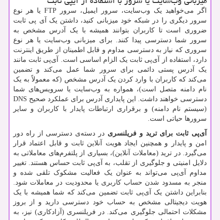
میزبانی وب‌سایت یا سرور با استفاده از آیپی ثابت
اگر می‌خواهید یک وب‌سایت، سرور ایمیل، سرور
FTP
یا هر نوع
سرور دیگری را در شبکه خود میزبانی کنید، داشتن یک آی پی ثابت
ضروری است تا کاربران بتوانند همیشه با یک آدرس مشخص به
سرور شما دسترسی پیدا کنند. برای میزبانی وب‌سایت یا هر نوع
سروری که نیاز به دسترسی مداوم و قابل اطمینان از طریق اینترنت
دارد، استفاده از آی‌پی ثابت یک الزام اساسی است. آی‌پی ثابت مانند
یک آدرس پستی دائمی برای سرور شما عمل می‌کند و تضمین
می‌کند که کاربران با وارد کردن یک آدرس مشخص (که معمولاً به یک
نام دامنه متصل است)، همواره به وب‌سایت یا سرویس‌های شما
دسترسی خواهند داشت. این پایداری آدرس برای عملکرد صحیح
DNS
(سیستم نام دامنه) و برقراری ارتباطات پایدار با کاربران و سایر
سرورها حیاتی است.
آی‌پی ثابت برای ترید و فریلنسری
در دسته‌ی دسترسی از راه دور
امن و پایدار و همچنین ایجاد هویت آنلاین ثابت و قابل اعتماد قرار
می‌گیرد. در ترید (معاملات آنلاین)، بسیاری از پلتفرم‌های معاملاتی به
دلایل امنیتی و جلوگیری از تقلب، به آی‌پی ثابت حساس هستند. تغییر
مداوم آی‌پی می‌تواند به عنوان یک فعالیت مشکوک تلقی شده و
منجر به مسدود شدن حساب کاربری یا محدودیت در معاملات شود.
بنابراین داشتن یک آی‌پی ثابت تضمین می‌کند که شما همیشه با یک
هویت دیجیتالی مشخص به حساب خود دسترسی دارید و از بروز
مشکلات احتمالی جلوگیری می‌کند. در فریلنسری (آزادکاری) نیز، به