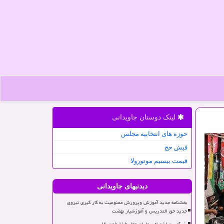
لینک دوستان جاویدانی
حوزه های انتخابیه مجلس
فیش حج
قیمت بیسیم موتورولا
دیدنیهای جاویدانی
بخشنامه جدید آموزش وپرورش ممنوعیت به کار گیری نیروی
جدید حق التدریس و آموزشیار نهضت