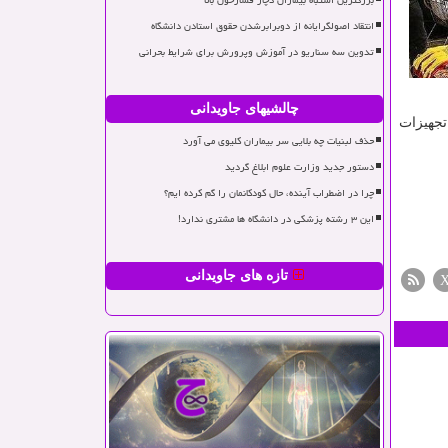
بزرگترین اشتباه بیماران دچار فشارخون بالا
انتقاد اصولگرایانه از دوبرابرشدن حقوق استادن دانشگاه
تدوین سه سناریو در آموزش وپرورش برای شرایط بحرانی
چالشیهای جاویدانی
تجهیزات
حذف لبنیات چه بلایی سر بیماران کلیوی می آورد
دستور جدید وزارت علوم ابلاغ گردید
چرا در اضطراب آینده، حال کودکانمان را گم کرده ایم؟
این ۳ رشته پزشکی در دانشگاه ها مشتری ندارد!
تازه های جاویدانی