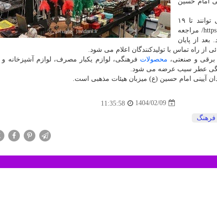
نی امام حسین
تولیدکنندگان اقلام و وسایل مورد نیاز هیئات مذهبی می توانند تا ۱۹
اردیبهشت ماه به نشانی اینترنتی https: //etresib.farhangsara.ir/ مراجعه
بعد از پایان
ی از راه تماس با تولیدکنندگان اعلام می شود.
ت برقی و صنعتی،
محصولات
فرهنگی، لوازم یکبار مصرف، لوازم آشپزخانه و 
رهنگی عطر سیب عرضه می شود.
1404/02/09
11:35:58
فرهنگ
X