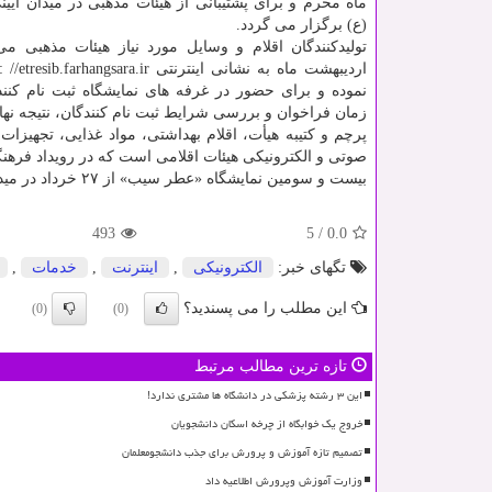
ماه محرم و برای پشتیبانی از هیئات مذهبی در میدان آیی
(ع) برگزار می گردد.
نموده و برای حضور در غرفه های نمایشگاه ثبت نام کنند. 
زمان فراخوان و بررسی شرایط ثبت نام کنندگان، نتیجه نهائ
پرچم و کتیبه هیأت، اقلام بهداشتی، مواد غذایی، تجهیزا
صوتی و الکترونیکی هیئات اقلامی است که در رویداد ف
بیست و سومین نمایشگاه «عطر سیب» از ۲۷ خرداد در میدان آیینی امام حسین (ع) میزبان هیئات مذهبی است.
493
5
/
0.0
تگهای خبر:
الكترونیكی
,
اینترنت
,
خدمات
,
این مطلب را می پسندید؟
(0)
(0)
تازه ترین مطالب مرتبط
این ۳ رشته پزشکی در دانشگاه ها مشتری ندارد!
خروج یک خوابگاه از چرخه اسکان دانشجویان
تصمیم تازه آموزش و پرورش برای جذب دانشجومعلمان
وزارت آموزش وپرورش اطلاعیه داد