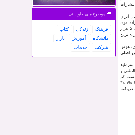
نتشارات
موضوع های جاویدانی
ال ایران
بیان کننده اراده قوی
جوانان خوش فکر این مجموعه است. بانک مشتریان خبرفوری در سامانه پیشرفته CRM بالاتر از ۴۵ هزار نفر عضو دارد که از میان آنها ۵ هزار
فرهنگ
زندگی
كتاب
تاسر کشور، گسترده ترین
دانشگاه
آموزش
بازار
ری، هوش
شركت
خدمات
قش اصلی
ی-اداری کشور)، سرمایه
لمللی و
.تمامی ۵۰ مدیر ارشد و میانی دست کم
دارای مدرک کارشناسی ارشد یا MBA هستند؛ ۱۰ نفر از آنها هم دانشجوی دکتری یا دارای مدرک DBA و PhD می باشند. این مجموعه تا حالا ۳۸
دریافت