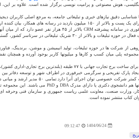
 انگلیسی، هوش مصنوعی و پرامپت نویسی برگزار شده است. علاوه بر این، ا
ری با شناسایی دقیق نیازهای خبری و تبلیغاتی جامعه، به مرجع اصلی کاربران دیجیت
تبدیل گشته است. ثبت بالاتر از ۱۵ میلیون بازدید روزانه برای یک پست و بالاتر از ۱۵۰ میلیون بازدید در رسانه های همکار، 
مشتری بصورت ماهانه فعال اند. این مجموعه با ۱۰ شرکت فعال در حوزه تبلیغات و بالاتر از ۳۰ شریک تبلیغاتی در سر
وهی از شرکت ها در حوزه تبلیغات، تولید انیمیشن و موشن، برندینگ، فناو
وعه پلی میان کسب و کارها و میلیونها کاربر بوجود آورده و همچنان ن
طرح های آینده نگرانه خبرفوری شامل جذب سرمایه گذار برای ساخت برج تجارت جهانی با ۷۷ طبقه (بلندترین برج تجار
ایجاد پارک تفریحی و سرگرمی خبرفوری در اطراف شهر و توسعه دفاتر بین ا
تحریریه کاملا مبتنی بر هوش مصنوعی است؛ اقداماتی که کمتر شرکت خصوصی توان اجرای آنرا دارد
کار، وزارت صنعت، معاونت علمی ریاست جمهوری و سازمان فنی وحرفه ای 
1404/06/24
09:12:47
ریح