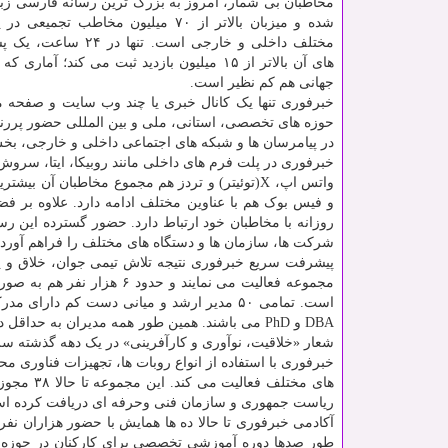
مخاطبان بی شمار، امروز به بزرگ ترین رسانه فارسی زبان
شده و میزبان بالاتر از ۷۰ میلیون مخاطب تج
مختلف داخلی و خارجی است. تنها 
های آن بالاتر از ۱۵ میلیون بازدید ثبت می کند؛ آم
جهانی هم کم نظیر است.
حوزه های تخصصی، استانی، ملی و بین المللی حضور پررنگ
در پیامرسان ها و شبکه های اجتماعی داخلی و خارجی، ب
خبرفوری در پلت فرم های داخلی مانند روبیکا، ایتا، سرو
واتس اپ، X(توئیتر) و تردز هم مجموع مخاطبان آن 
و فیس بوک هم با عناوین مختلف ادامه دارد. علاوه بر فض
روزانه با مخاطبان خود ارتباط دارد. حضور گسترده این رسانه در همه ۳۱ استان ک
شرکت ها، سازمان ها و دستگاه های مختلف را فراهم آورد
DBA و PhD می باشند. همین طور همه مدیران به حد
شعار «خلاقیت، نوآوری و کارآفرینی» در یک دهه گذشته سر
خبرفوری با استفاده از انواع روبات ها، تجهیزات فناوری
های مختل
ریاست جمهوری و سازمان فنی وحرفه ای دریافت کرده اس
آکادمی خبرفوری تا حالا ده ها همایش با حضور هزاران نف
طور صدها دوره آموزشی تخصصی برای کارکنان در حوزه های