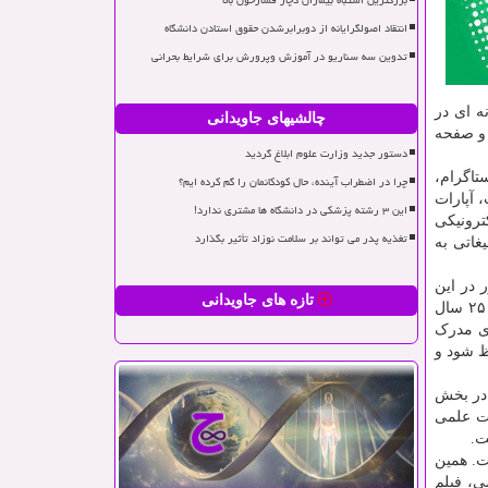
بزرگترین اشتباه بیماران دچار فشارخون بالا
انتقاد اصولگرایانه از دوبرابرشدن حقوق استادن دانشگاه
تدوین سه سناریو در آموزش وپرورش برای شرایط بحرانی
متر از یک دهه با بوجودآوردن بالاتر از ۱۰۰ برند رسانه ای در
چالشیهای جاویدانی
 و صفحه
دستور جدید وزارت علوم ابلاغ گردید
تاگرام،
چرا در اضطراب آینده، حال کودکانمان را گم کرده ایم؟
، آپارات
این ۳ رشته پزشکی در دانشگاه ها مشتری ندارد!
ترونیکی
تغذیه پدر می تواند بر سلامت نوزاد تأثیر بگذارد
غاتی به
مختلف کشور در این
تازه های جاویدانی
مجموعه فعالیت می نمایند و حدود ۶ هزار نفر هم به صورت مستمر با این اکوسیستم عظیم همکاری دارند. میانگین سنی کارکنان حدود ۲۵ سال
وی دکتری یا دارای مدرک
فظ شود و
 در بخش
معاونت علمی
ت.
ت. همین
ی، فیلم