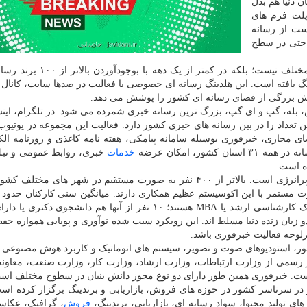
 دنیا هم بدل
میعی در پلت فرم های
در ۲۴ ساعت، یک پست از رسانه
اری که حتی در سطح
خبرفوری تنها یک کانال خبری یا چند وب سایت و صفحه مختلف نیست؛ بلکه در ک
 یافته است. این هلدینگ رسانه ای خصوصی با فعالیت در صدها سایت، کانال
خش بزرگی از فضای رسانه ای کشور را پوشش می دهد.
ش، بله، گپ و ای گپ، بزرگ ترین رسانه خبری شمرده می شود. در تلگرام، اینس
بیشترین تعداد را در بین رسانه های خبری کشور دارد. فعالیت این مجموعه در یوتیوب
ای مجازی، خبرفوری بوسیله سامانه پیامکی، هفته نامه کاغذی و روزنامه الک
شور، امکان عرضه
خدمات
خبری، روابط عمومی و تبلی
ه است.
پیشرفت سریع خبرفوری نتیجه تلاش تیمی جوان، خلاق و پرانرژی است. بالاتر از ۴۰۰ نفر به صورت مستقیم در شهر های 
است. تمامی ۵۰ مدیر ارشد و میانی دست کم دارای مدرک کارشناسی ارشد یا MBA هستند؛ ۱۰ نفر از آنها هم دانشج
اقل دو زبان زنده دنیا مسلط اند. این رویکرد سبب شده نوآوری و پویایی همواره ح
لوحه فعالیت خبرفوری باشد.
 محور، استودیوهای صوت و تصویر، سیستم های اتوماتیک و کاربرد هوش مصنوعی
ف فعالیت می کند. این مجموعه تا حالا ۳۸ مجوز رسمی از وزارت ارتباطات، وزارت ارشاد، وزارت کار، وزارت صنعت، 
ت. خبرفوری همین طور دارای دو نوع مجوز دانش بنیان در سطوح مختلف اس
ر در سرتاسر کشور در حوزه های فروش، بازاریابی و برندینگ برگزار کرده اس
 تولید محتوا، سواد رسانه ای، بازاریابی، برندینگ،
فروش
، گرافیک، عکاس