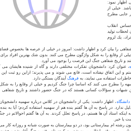
اظهار نمود:
شد. خیلی از
در جایی مطرح
حساس انقلاب
لحظات تولید
راد، یك لزوم
 شفاهی را بیان كرد و اظهار داشت: امروز در خیلی از عرصه ها بخصوص فضا
لی از وقایع را به شكل واژگون مطرح می كنند. بدون شك بهترین افراد برای 
د و تاریخ شفاهی جنگ این فرصت را بوجود می آورد.
، عنوان كرد: دانشجویان تفكرات مختلفی دارند و گاه از شنیده هایشان می گو
تم و این اتفاق نیفتاده است، قانع می شوند و می پذیرند؛ ازاین رو ثبت این
خاطرات استفاده می نمایند، به
فرهنگ
آیندگان بستگی دارد.
 را مطرح می كنند كه اساسا چرا جنگ كردیم و خیلی از وقایع را به شكل
ن شبهات و سؤالات كسانی هستند كه در جنگ حضور داشتند و تاریخ شفاهی 
دانشگاه
، اظهار داشت: یكی از دانشجویان در كلاس درباره سهمیه دانشجویان
یل ندارد. در پاسخ به آن ها گفتم بنده هم از سهمیه استفاده كردم؛ آیا به بند
ه اینكه استاد آن ها هستم، در پاسخ تعلل كردند. به آن ها گفتم احوالاتم در ج
ت یا خیر.
نشجو بودم و چون رشته ام بیمارستانی بود، در دو بیمارستان به صورت شبانه و روزانه كار 
اسبی بود. وقتی انقلاب پیروز شد، به كردستان رفتم و جنگ آغاز شد و هشت