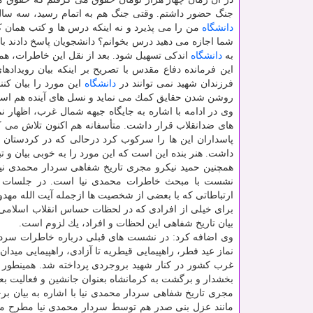
جنگ حضور داشتم. وقتی جنگ هم به اتمام رسید، سه سال دیگر در منطقه
دانشگاه
من را می پذیرد و نه اینكه درس ها و كتب همان كت
شما اجازه می دهید درس بخوانم؟ دانشجویان پاسخ دادند بای
به
دانشگاه
اندكی تسهیل شود. بعد از نقل این خاطرات، همه
این فرمانده دفاع مقدس با تصریح بر اینكه بیان رویداده
فرزندان شهید نمی توانند در
دانشگاه
این مورد را بیان كن
روشن شدن حقایق كمك می نماید و نسل های آینده هم استفا
وی در ادامه با اشاره به جایگاه جبهه شمال غرب، اظهار 
های ضدانقلاب قرار داشت. متأسفانه هم اكنون تلاش می ك
پاسداران این ها را سركوب كرد درحالی كه در كردستان
داشت. هنر بنده این است كه این مورد را به خوبی بیان و تب
همچنین حمید نیكرو مجری تاریخ شفاهی سردار محمدی نیا 
نشست با مبحث خاطرات محمدی نیا است. در جلسات پیشی
ارتباطاتی كه با بعضی از شخصیت ها ازجمله آیت الله مهد
برای خیلی از افرادی كه در لحظات حساس انقلاب اسلامی 
بیان تاریخ شفاهی این لحظات و افراد، یك لزوم است.
وی اضافه كرد: در نشست های قبلی درباره خاطرات سردار
نماز عید فطر، راهپیمایی قیطریه تا آزادی، راهپیمایی میدان
غرب كشور در كنار شهید بروجردی پرداخته شد. همینطور
بخشدار و برگشت به كرمانشاه بعنوان جانشین و فعالیت بعنوان روا
مجری تاریخ شفاهی سردار محمدی نیا با اشاره به بیان ب
مانند عزل بنی صدر هم توسط سردار محمدی نیا مطرح می