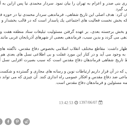
نی صدر و اعزام به تهران را بیان نمود. سردار محمدی نیا پس ازاین به آذ
 گیرد.
ان كرد: هدف اصلی این تاریخ شفاهی، فرماندهی سردار محمدی نیا در حوزه ف
ه بخش نخست فعالیت های اجتماعی یك پاسدار است كه در قالب بخشدار و ف
و بخش برجسته بعدی، بر عهده گرفتن مسئولیت تبلیغات ستاد منطقه هفت و 
دهی می گردد و بدین سبب، فرماندهی بعضی از شهرهای آذربایجان غربی مانن
اظهار داشت: مقاطع مختلف انقلاب اسلامی بخصوص دفاع مقدس، ناگفته های
ا به وجود می آید و در كنار این مورد غفلت و بی اطلاعی نسل های بعدی هم 
 تاریخ شفاهی فرماندهان دفاع مقدس است كه سبب بصیرت افزایی نسل آی
 كه در آن قرار داریم ارتباطات نوین و رسانه های مجازی و گسترده و شكست
عی ضد دفاع مقدس و افكار عمومی راه اندازی كنند. آن چیزی كه می تواند 
ی همه مسئولین و فرماندهان دفاع مقدس است.
1397/06/07
13:42:53
X