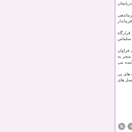
ربایجان
رماندهی
رماندار
قرارگاه
د سلماس
 فراوان
منجر به
نده می
 های پی
نسل های