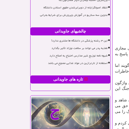
بزرگترین اشتباه بیماران دچار فشارخون بالا
انتقاد اصولگرایانه از دوبرابرشدن حقوق استادن دانشگاه
تدوین سه سناریو در آموزش وپرورش برای شرایط بحرانی
چالشیهای جاویدانی
این ۳ رشته پزشکی در دانشگاه ها مشتری ندارد!
تغذیه پدر می تواند بر سلامت نوزاد تأثیر بگذارد
ی مجازی
پاسخ به
شیوه نامه توزیع شیر مدارس احتیاج به اصلاح دارد
استفاده از تارترازین در مواد غذایی ممنوع می باشد
یند اما
 خاطرات
تازه های جاویدانی
 واژگون
جنگ این
 شاهد و
ه حق می
نگ را می
می كردم و
 سال در