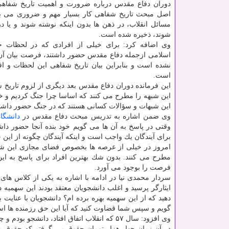
دوران دفاع مقدس درباره ضرورت و اهمیت تاریخ شفاهی 
اصل مبحث تاریخ شفاهی كار بسیار مهم و ضروری می با
مسائل انقلاب، در ذهن ها بدون اینكه نوشته شوند و یا 
شوند، ذخیره شده است.
وی اضافه كرد: برای خیلی از افرادی كه در لحظات 
اسلامی ازجمله دفاع مقدس حضور داشتند، فرصت بیان آن 
نشده است و بنابراین بیان تاریخ شفاهی این لحظات و اف
است.
این فرمانده دوران دفاع مقدس بعد دیگری از لزوم تاریخ
این شبهه را مطرح می كنند كه اساسا چرا جنگ كردیم و خی
این شبهات و سؤالات كسانی هستند كه در جنگ حضور داشتن
وی ضمن اشاره به تدریس مبحث دفاع مقدس در
دانشگاه
وقتی در پاسخ به آن ها می گویم خود بنده آنجا حضور داش
برای آیندگان یك واجب است و اینكه آیندگان چگونه از این 
امروز در خیلی از عرصه ها بخصوص فضای مجازی این شبهه
مطرح می كنند. بدون شك بهترین افراد برای پاسخ به ای
فرصت را بوجود می آورد.
سردار محمدی نیا در ادامه با اشاره به یكی از كلاس های
ایثارگر پرسید و اغلب دانشجویان معتقد بودند این سهمیه دل
دهید كه از این سهمیه بهره برده ام؟ دانشجویان با عنایت ب
گویم و سپس شما قضاوت كنید كه آیا این حق رزمنده ها اس
وی افزود: سال ۵۷ كه انقلاب اتفاق افتاد، دا
در آن زمان چهار هزار تومان حقوق می گرفتم كه حقوق من