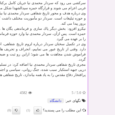
سركشی می رود كه سردار محمدی نیا جریان كامل بركناری ب
غربی اعزام می شوند و قرارگاه حمزه سیدالشهدا شكل می
وی درباره هدف و محور تاریخ شفاهی سردار محمدی نیا بی
و حوزه تبلیغات است. سردار دو مأموریت مختلف داشت ك
بروز پیدا می كند.
نیكرو افزود: بخش دیگر پاك سازی و فرماندهی یگان ها 
حمزه است. پس ازآن، سردار محمدی نیا وارد حوزه فرمان
را بر عهده می گیرد.
وی در تكمیل سخنان سردار درباره لزوم تاریخ شفاهی، 
دارد. وقتی از تاریخ عبور می نماییم، انحراف و تحریف ه
فراموش شدن مجاهدت ها می شود؛ ازاین رو ثبت و ضبط
گردد.
مجری تاریخ شفاهی سردار محمدی نیا اضافه كرد: در نسلی
درپی جبهه استكبار سبب شده، جنگ روانی، سیاسی و اجتما
پرافتخار دفاع مقدس را به یاد همه بیاندازد، تاریخ شفاه
4582
5
/
5.0
تگهای خبر:
دانشگاه
این مطلب را می پسندید؟
(0)
(1)