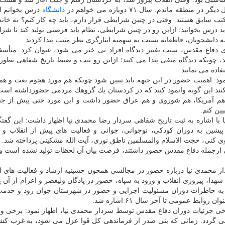
 ماندم. سال ۷۱ دوباره می خواهم در
دانشگاه
درس بخوانم ام
ب سابق هستند. وقتی در چنین شرایطی قرار دارم، باید چه كار كنم؟ به خانه 
د درس بخوانید؛ ازاین رو در چنین شرایطی، نظام باید فرصتی تولید كند تا شرا
 دانشجویان، قاطعانه نسبت به سهمیه ایثارگری نظر مثبت پیدا كردند.
ای دفاع مقدس، سبب تغییر دیدگاه افراد بی خبر می شود، عنوان كرد: متأسف
ند، چونكه دیدگاه منفی پیدا می كنند؛ ازاین رو ثبت و ضبط تاریخ شفاهی بطور
ده می نمایند.
نمود: اهمیت حضور در این جبهه باید تبیین شود چونكه هم مورد هجوم بعث و ه
نند این گونه وانمود كنند كه در كردستان یك گروهك مردمی حضورداشته است
 هم آمریكا، هم شوروی و هم عراق حضور داشت و این مورد حتی پیش از ج
یین كنم.
با اشاره به ثبت تاریخ شفاهی سردار رضا محمدی نیا اظهار داشت: این گفتگ
ن به دوران كودكی، نوجوانی، جوانی و فعالیت های پیش از انقلاب و ه
وی كنی، حجت الاسلام والمسلمین ناطق نوری، آیت الله مشكینی پرداخته شد.
ازجمله دفاع مقدس حضور داشتند، فرصت بیان آن لحظات تولید نشده است و ب
 محمدی نیا درباره حضور در مجالسی همچون حسینیه ارشاد و فعالیت های ا
 شهدا، پیروزی انقلاب و ورود به سپاه، حضور در پادگان ولیعصر و اعزام از آن پ
 به خاطرات دوران مسئولیت اجرایی و حضور در شهرستان جوان رود و خدمت
بط عمومی تا آخر سال ۶۱ اشاره شد.
رخی جزئیات دوران دفاع مقدس توسط سردار محمدی نیا، اظهار نمود: برخی وق
 گردد. زمانی كه بنی صدر از فرماندهی كل قوا عزل می شود، به غرب كش