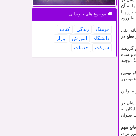
ا نه آن
بروم یا
موضوع های جاویدانی
یط ورود
فرهنگ
زندگی
كتاب
انه حتی
 قطع در
دانشگاه
آموزش
بازار
شركت
خدمات
م گروهك
 و سپاه
نگ وجود
و نهمین
مینطور
نابراین
یشان در
ادگان به
 بعنوان
ایع مهم
ور برای