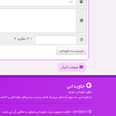
= ۳ بعلاوه ۳
بفرست به جاویدانی
صفحه اخبار
جاویدانی
چطور جاویدان شویم
با جاویدانی، به سوی آینده‌ای بی‌مرگ قدم بردارید و مرزهای جاودانگی را کشف 
javidani.ir - مالکیت معنوی سایت جاویدانی متعلق به مالکین آن می باشد