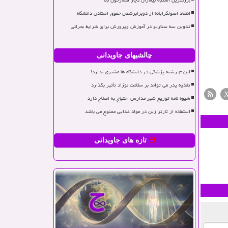
بزرگترین اشتباه بیماران دچار فشارخون بالا
انتقاد اصولگرایانه از دوبرابرشدن حقوق استادن دانشگاه
تدوین سه سناریو در آموزش وپرورش برای شرایط بحرانی
چالشیهای جاویدانی
این ۳ رشته پزشکی در دانشگاه ها مشتری ندارد!
تغذیه پدر می تواند بر سلامت نوزاد تأثیر بگذارد
شیوه نامه توزیع شیر مدارس احتیاج به اصلاح دارد
استفاده از تارترازین در مواد غذایی ممنوع می باشد
تازه های جاویدانی