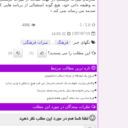
به وظیفه ذاتی خود، هیچ گونه استقبالی از برنامه هایی كه
صدمه می رساند نمی كند.»
4086
5
/
5.0
1397/07/19
14:03:32
تگهای خبر:
فرهنگ
,
میراث فرهنگی
این مطلب را می پسندید؟
(0)
(1)
تازه ترین مطالب مرتبط
خروج یک خوابگاه از چرخه اسکان دانشجویان
واکنش وزارت علوم به یک انتساب خبرساز این فرد هیچ ارتباطی با وزیر ندارد
چرا برخی خانواده ها دیگر به مدرسه اعتماد ندارند؟
فرم مدارس سه ساله، آزمون هفتم ممنوع
نظرات بینندگان در مورد این مطلب
لطفا شما هم
در مورد این مطلب
نظر دهید