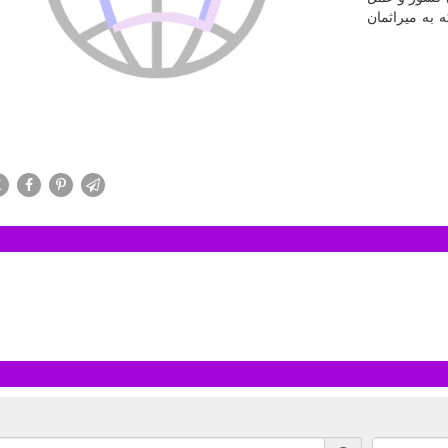
 به میراثمان
X