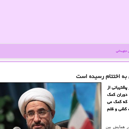
جاویدانی
 به اختتام رسیده است
پشتیبانی از
 دوران كمك
م كه كمك می
ك كشی و ظلم
در همایش بین