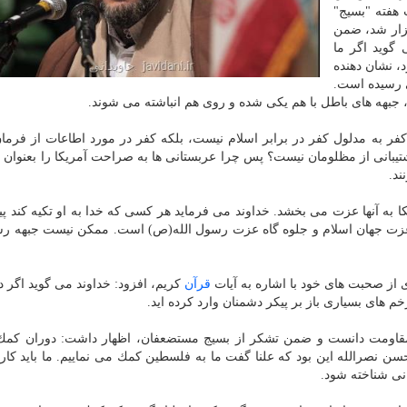
هفته "بسیج"
زار شد، ضمن
گوید اگر ما
، نشان دهنده
ی رسیده است.
جبهه های باطل با هم یكی شده و روی هم انباشته می شوند.
كفر به مدلول كفر در برابر اسلام نیست، بلكه كفر در مورد اطاعات از فرم
بانی از مظلومان نیست؟ پس چرا عربستانی ها به صراحت آمریكا را بعنوان 
ند.
ا به آنها عزت می بخشد. خداوند می فرماید هر كسی كه خدا به او تكیه كند پی
زت جهان اسلام و جلوه گاه عزت رسول الله(ص) است. ممكن نیست جبهه رس
از صحبت های خود با اشاره به آیات
قرآن
كریم، افزود: خداوند می گوید اگر در
خم های بسیاری باز بر پیكر دشمنان وارد كرده اید.
ه مقاومت دانست و ضمن تشكر از بسیج مستضعفان، اظهار داشت: دوران كم
ن نصرالله این بود كه علنا گفت ما به فلسطین كمك می نماییم. ما باید كاری
نی شناخته شود.