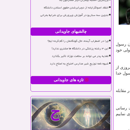
بزرگترین اشتباه بیماران دچار فشارخون بالا
انتقاد اصولگرایانه از دوبرابرشدن حقوق استادن دانشگاه
تدوین سه سناریو در آموزش وپرورش برای شرایط بحرانی
چالشیهای جاویدانی
چرا در اضطراب آینده، حال کودکانمان را گم کرده ایم؟
ان رسول
این ۳ رشته پزشکی در دانشگاه ها مشتری ندارد!
ولی خود
تغذیه پدر می تواند بر سلامت نوزاد تأثیر بگذارد
شیوه نامه توزیع شیر مدارس احتیاج به اصلاح دارد
روزی از
ول خدا
تازه های جاویدانی
 مقابله
ك رسانی
 نماییم