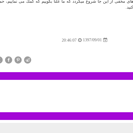
ارهای مخفی از این جا شروع میگردد كه ما علنا بگوییم كه كمك می نماییم، ح
ید.
1397/09/01
20:46:07
X