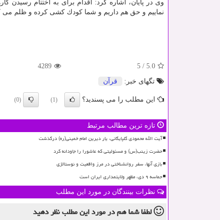
وی در پایان، اشاره كرد: اقدام برای به اختتام رسیدن ك
نماییم و حق هم داریم و شما كودك كشی كرده و ظلم می كن
4289
5
/
5.0
تگهای خبر:
قرآن
این مطلب را می پسندید؟
(0)
(1)
تازه ترین مطالب مرتبط
آیت الله محمودی گلپایگانی، یار دیرین امام خمینی(ره) درگذشت
حضرت زینب(س) و مسئولیتی که عاشورا را جاودانه کرد
بازی آنها، سفر روانشناختی در مرز واقعیت و نوستالژی
حماسه ۹ دی، مظهر ولایتمداری ایران است
نظرات بینندگان در مورد این مطلب
لطفا شما هم
در مورد این مطلب
نظر دهید