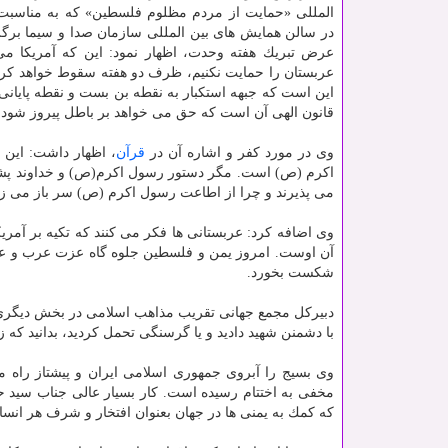
المللی «حمایت از مردم مظلوم فلسطین» كه به مناسبت 
در سالن همایش های بین المللی سازمان صدا و سیما برگ
عرض تبریك هفته وحدت، اظهار نمود: این كه آمریكا می 
عربستان را حمایت نكنیم، ظرف دو هفته سقوط خواهد كرد
این است كه جبهه استكبار به نقطه بن بست و نقطه پایان
قانون الهی آن است كه حق می خواهد بر باطل پیروز شود، 
وی در مورد كفر و اشاره آن در
قرآن
، اظهار داشت: این 
اكرم (ص) است. مگر دستور رسول اكرم(ص) و خداوند پشتی
می پذیرند و چرا از اطاعت رسول اكرم (ص) سر باز می زن
وی اضافه كرد: عربستانی ها فكر می كنند كه تكیه بر آمریك
آن اوست. امروز یمن و فلسطین جلوه گاه عزت عرب و ع
شكست بخورد.
دبیركل مجمع جهانی تقریب مذاهب اسلامی در بخش دیگری 
با دشمنن شهید دادید و یا گرسنگی تحمل كردید، بدانید كه ز
وی بسیج را آبروی جمهوری اسلامی ایران و پیشتاز را
مخفی به اختتام رسیده است. كار بسیار عالی جناب سید حس
كه كمك به یمنی ها در جهان بعنوان افتخار و شرف هر انسا