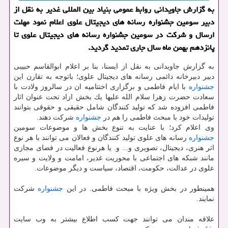
به گزارش جاویدانی روابط عمومی بنیاد بین المللی غدیر به نقل از
دبیر سومین جشنواره رسانه های دیجیتال علوی اعلام نمود مهلت
ارسال و شركت در سومین جشنواره رسانه های دیجیتال علوی تا
پانزدهم بهمن ماه سال جاری تمدید گردید.
به گزارش جاویدانی به نقل از ایسنا، بنا بر اعلام ابوالقاسم حبیبی
دبیر دبیرخانه دائمی رسانه های دیجیتال علوی؛ باتوجه به تقارن این
جشنواره
با ایام فاطمی و برگزاری اختتامیه ان در سالروز ولادت با
سعادت حضرت زهرا سلام الله علیها یك بخش ازاد تحت عنوان اثار
فاطمی افزوده شد كه تولید كنندگان شامل حقیقی و حقوقی بتوانند
تولیدات خود با مبحث فاطمی را هم در
جشنواره
شركت دهند.
وی اعلام كرد؛ با عنایت به تنوع بخش ها و موضوعات سومین
جشنواره
رسانه های علوی تولید كنندگان و فعالان می توانند با هر نوع
اثر هنری، دیجیتال، تصویری و... و. یا هرنوع فعالیت در فضای مجازی
مانند شبكه های اجتماعی با محوریت غدیر، امامت و ولایت و سیره
علوی در عدالت، حكومت، اقتصاد، سیاست و دیگر موضوعات.
همینطور در بخش ویژه با مبحث فاطمی. در این
جشنواره
شركت
نمایند.
علاقه مندان می توانند جهت كسب اطلاع بیشتر به وب سایت