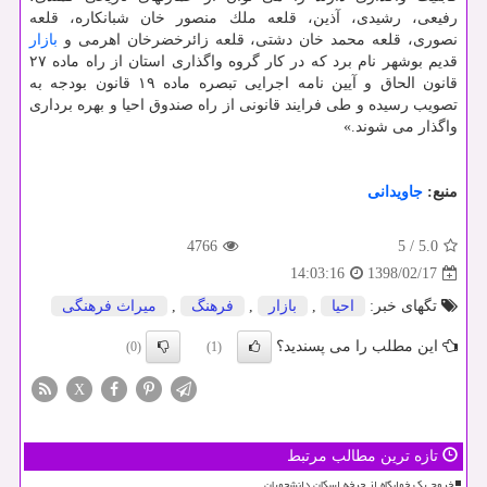
رفیعی، رشیدی، آذین، قلعه ملك منصور خان شبانكاره، قلعه
نصوری، قلعه محمد خان دشتی، قلعه زائرخضرخان اهرمی و
بازار
قدیم بوشهر نام برد كه در كار گروه واگذاری استان از راه ماده ۲۷
قانون الحاق و آیین نامه اجرایی تبصره ماده ۱۹ قانون بودجه به
تصویب رسیده و طی فرایند قانونی از راه صندوق احیا و بهره برداری
واگذار می شوند.»
منبع:
جاویدانی
4766
5
/
5.0
1398/02/17
14:03:16
تگهای خبر:
احیا
,
بازار
,
فرهنگ
,
میراث فرهنگی
این مطلب را می پسندید؟
(0)
(1)
X
تازه ترین مطالب مرتبط
خروج یک خوابگاه از چرخه اسکان دانشجویان