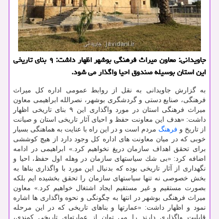
جاویدانی: معاون میراث فرهنگی بوشهر اظهار داشت: ۹ بنای تاریخی
این استان بوسیله صندوق احیا واگذار می شود.
به گزارش جاویدانی به نقل از روابط عمومی اداره كل میراث
فرهنگی، صنایع دستی و گردشگری بوشهر، نصرالله ابراهیمی معاون
میراث فرهنگی استان در مورد واگذاری این ۹ بنای تاریخی اظهار
داشت: «هدف این معاونت حفظ و احیای آثار تاریخی استان و صیانت
از تاریخ و
فرهنگ
مردم است و در این راه با عنایت به هماهنگی بسیار
خوبی كه در میان معاونت های اداره كل وجود دارد از هیچ كوششی
برای تحقق اهداف سازمان دریغ نخواهیم كرد.» ابراهیمی در ادامه
اضافه كرد: «بی شك سیاستهای سازمان در وهله اول حفظ، احیا و
نگهداری از آثار تاریخی بوده كه بدنبال این مورد با واگذاری بناها به
بخش خصوصی نه تنها سیاستهای سازمان را تحقق بخشیده ایم بلكه
بصورت مستقیم و غیر مستقیم ایجاد اشتغال خواهیم كرد.» معاون
میراث فرهنگی بوشهر در انتها به چگونگی و نحوه واگذاری ها اشاره
نمود و اظهار داشت: «عمارتها و بناهای تاریخی كه در این مرحله
قابلیت واگذاری دارند را می توان از عمارتهای تاریخی كمندی،