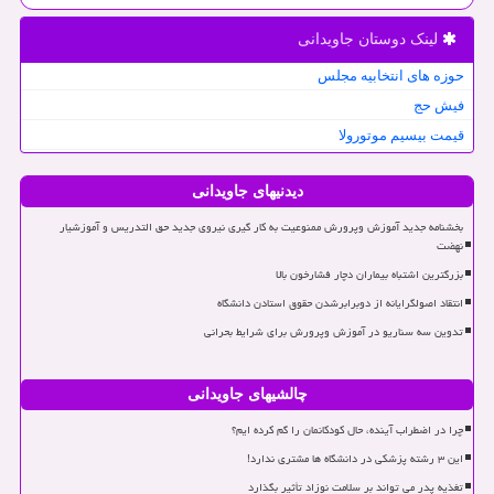
لینک دوستان جاویدانی
حوزه های انتخابیه مجلس
فیش حج
قیمت بیسیم موتورولا
دیدنیهای جاویدانی
بخشنامه جدید آموزش وپرورش ممنوعیت به کار گیری نیروی جدید حق التدریس و آموزشیار
نهضت
بزرگترین اشتباه بیماران دچار فشارخون بالا
انتقاد اصولگرایانه از دوبرابرشدن حقوق استادن دانشگاه
تدوین سه سناریو در آموزش وپرورش برای شرایط بحرانی
چالشیهای جاویدانی
چرا در اضطراب آینده، حال کودکانمان را گم کرده ایم؟
این ۳ رشته پزشکی در دانشگاه ها مشتری ندارد!
تغذیه پدر می تواند بر سلامت نوزاد تأثیر بگذارد