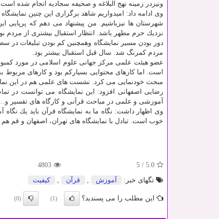
ونیزدر زمینه نهج البلاغه و صحیفه سجادیه انجام شده است.
وی ادامه داد: امیدواریم شاهد برگزاری این چنین نمایشگاه
شهرستان ها نیزباشیم. من پیشنهاد می دهم كه پرپایی این
نزدیك حرم مطهر باشد. انتظار استقبال بیشتری از مردم بو
دور بودن مسیر نمایشگاه وهمچنین كم بودن تبلیغات در 
مردم كمرنگ شد. سال قبل استقبال بیشتر بود.
عضو هیئت علمی مركز جهانی علوم اسلامی در مورد كمبوده
است. اما كارهای محتوایی بسیاركم بود و كارهای مربوط ب
مبحث خودنمایی می كرد. نشست های علمی هم در این نمای
رضایی اصفهانی افزود: این نمایشگاه می توانست در تمام
آموزشی و علمی در مباحث قرآنی و كارگاه های تفسیر و… ب
وی اظهار داشت: نگاه ما به نمایشگاه قرآن باید یك نگاه 
خوب است. تبادل با نمایشگاه های تهران، اصفهان و قم ه
4803
5
/
5.0
تگهای خبر:
آموزش
,
قرآن
,
كیفیت
این مطلب را می پسندید؟
(0)
(1)