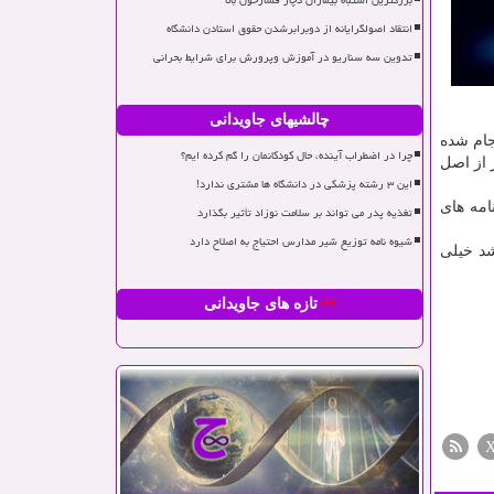
بزرگترین اشتباه بیماران دچار فشارخون بالا
انتقاد اصولگرایانه از دوبرابرشدن حقوق استادن دانشگاه
تدوین سه سناریو در آموزش وپرورش برای شرایط بحرانی
چالشیهای جاویدانی
جام شده
چرا در اضطراب آینده، حال کودکانمان را گم کرده ایم؟
 از اصل
این ۳ رشته پزشکی در دانشگاه ها مشتری ندارد!
امه های
تغذیه پدر می تواند بر سلامت نوزاد تأثیر بگذارد
شیوه نامه توزیع شیر مدارس احتیاج به اصلاح دارد
شد خیلی
تازه های جاویدانی