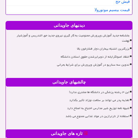
فیش حج
قیمت بیسیم موتورولا
دیدنیهای جاویدانی
بخشنامه جدید آموزش وپرورش ممنوعیت به کار گیری نیروی جدید حق التدریس و آموزشیار
نهضت
بزرگترین اشتباه بیماران دچار فشارخون بالا
انتقاد اصولگرایانه از دوبرابرشدن حقوق استادن دانشگاه
تدوین سه سناریو در آموزش وپرورش برای شرایط بحرانی
چالشیهای جاویدانی
این ۳ رشته پزشکی در دانشگاه ها مشتری ندارد!
تغذیه پدر می تواند بر سلامت نوزاد تأثیر بگذارد
شیوه نامه توزیع شیر مدارس احتیاج به اصلاح دارد
استفاده از تارترازین در مواد غذایی ممنوع می باشد
تازه های جاویدانی