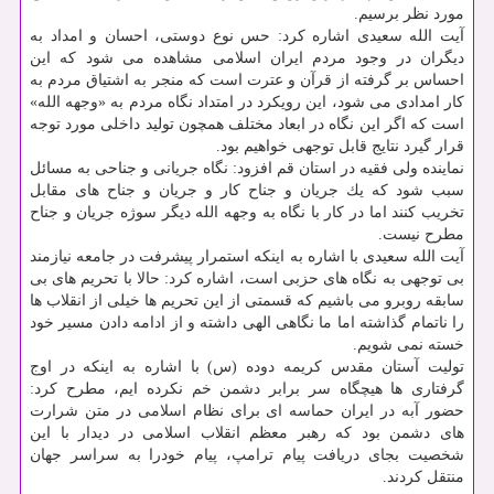
مورد نظر برسیم.
آیت الله سعیدی اشاره كرد: حس نوع دوستی، احسان و امداد به
دیگران در وجود مردم ایران اسلامی مشاهده می شود كه این
احساس بر گرفته از قرآن و عترت است كه منجر به اشتیاق مردم به
كار امدادی می شود، این رویكرد در امتداد نگاه مردم به «وجهه الله»
است كه اگر این نگاه در ابعاد مختلف همچون تولید داخلی مورد توجه
قرار گیرد نتایج قابل توجهی خواهیم بود.
نماینده ولی فقیه در استان قم افزود: نگاه جریانی و جناحی به مسائل
سبب شود كه یك جریان و جناح كار و جریان و جناح های مقابل
تخریب كنند اما در كار با نگاه به وجهه الله دیگر سوژه جریان و جناح
مطرح نیست.
آیت الله سعیدی با اشاره به اینكه استمرار پیشرفت در جامعه نیازمند
بی توجهی به نگاه های حزبی است، اشاره كرد: حالا با تحریم های بی
سابقه روبرو می باشیم كه قسمتی از این تحریم ها خیلی از انقلاب ها
را ناتمام گذاشته اما ما نگاهی الهی داشته و از ادامه دادن مسیر خود
خسته نمی شویم.
تولیت آستان مقدس كریمه دوده (س) با اشاره به اینكه در اوج
گرفتاری ها هیچگاه سر برابر دشمن خم نكرده ایم، مطرح كرد:
حضور آبه در ایران حماسه ای برای نظام اسلامی در متن شرارت
های دشمن بود كه رهبر معظم انقلاب اسلامی در دیدار با این
شخصیت بجای دریافت پیام ترامپ، پیام خودرا به سراسر جهان
منتقل كردند.