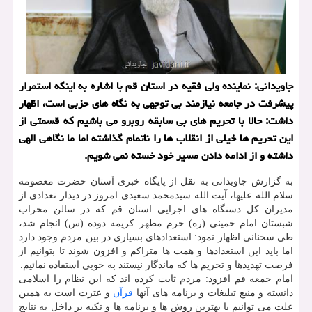
جاویدانی: نماینده ولی فقیه در استان قم با اشاره به اینكه استمرار
پیشرفت در جامعه نیازمند بی توجهی به نگاه های حزبی است، اظهار
داشت: حالا با تحریم های بی سابقه روبرو می باشیم كه قسمتی از
این تحریم ها خیلی از انقلاب ها را ناتمام گذاشته اما ما نگاهی الهی
داشته و از ادامه دادن مسیر خود خسته نمی شویم.
به گزارش جاویدانی به نقل از پایگاه خبری آستان حضرت معصومه
سلام الله علیها، آیت الله سیدمحمد سعیدی امروز در دیدار تعدادی از
مدیران كل دستگاه های اجرایی استان قم كه در سالن محراب
شبستان امام خمینی (ره) حرم مطهر كریمه دوده (س) انجام شد،
طی سخنانی اظهار نمود: استعدادهای بسیاری در بین مردم وجود دارد
اما باید این استعدادها و همت ها متراكم و افزون شوند تا بتوانیم از
فرصت تهدیدها و تحریم ها كه ماندگار نیستند به خوبی استفاده نمائیم.
امام جمعه قم افزود: مردم ثابت كرده اند كه این نظام را اسلامی
دانسته و منبع تبلیغات و برنامه های آنها
قرآن
و عترت است به همین
علت می توانیم با بهترین روش ها و برنامه ها و تكیه بر داخل به نتایج