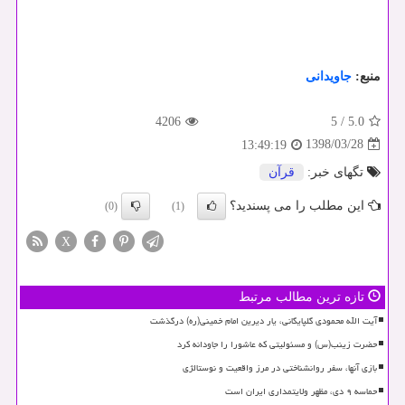
منبع:
جاویدانی
4206
5
/
5.0
1398/03/28
13:49:19
تگهای خبر:
قرآن
این مطلب را می پسندید؟
(0)
(1)
X
تازه ترین مطالب مرتبط
آیت الله محمودی گلپایگانی، یار دیرین امام خمینی(ره) درگذشت
حضرت زینب(س) و مسئولیتی که عاشورا را جاودانه کرد
بازی آنها، سفر روانشناختی در مرز واقعیت و نوستالژی
حماسه ۹ دی، مظهر ولایتمداری ایران است