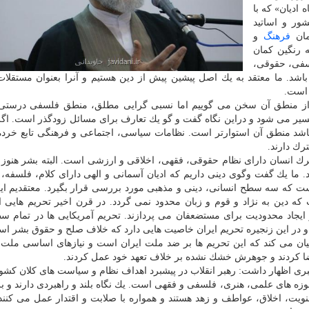
ه ادیان» كه با
ور و اساتید
مان
فرهنگ
و
ه رنگین كمان
سفی، حقوقی،
د. ما معتقد به یك اصل پیشین پیش از دین هستیم و آنرا بعنوان مستقلات 
 است.
و از منطق آن سخن می گوییم اما نسبی گرایی مطلق، منطق فلسفی درستی 
سیر می شود و دراین نگاه گفت و گو یك تعارف برای مسائل زودگذر است. اگ
اشد منطق آن استوارتر است. نظامات سیاسی، اجتماعی و فرهنگی تابع خرد
ك دارند.
ك انسان دارای نظام حقوقی، فقهی، اخلاقی و ارزشی است. البته بشر هنوز 
د. ما یك گفت وگوی دینی داریم كه ادیان آسمانی و الهی دارای كلام، فلسفه،
ت كه سه سطح انسانی، دینی و مذهبی مورد بررسی قرار بگیرد. معتقدیم ای
 كه دین به نژاد و قوم و زبان محدود نمی گردد. در قرن اخیر تحریم هایی
 ایجاد محدودیت برای مستضعفان می پردازند. تحریم آمریكایی ها در تمام س
 و در این زنجیره تحریم ایران خاصیت هایی دارد كه خلاف صلح و حقوق بشر ا
 بیان می كند كه این تحریم ها بر ضد ملت ایران است و نیازهای اساسی ملت
ضا كردند و جوهرش خشك نشده بر خلاف تعهد خود عمل كردند.
ی اظهار داشت: رهبر انقلاب در پیشبرد اهداف نظام و سیاست های كلان كشور
ه های علمی، هنری، فلسفی و فقهی است. یك نگاه بلند و راهبردی دارند و ب
نویت، اخلاق، عواطف و زهد هستند و همواره با صلابت و اقتدار عمل می كنند 