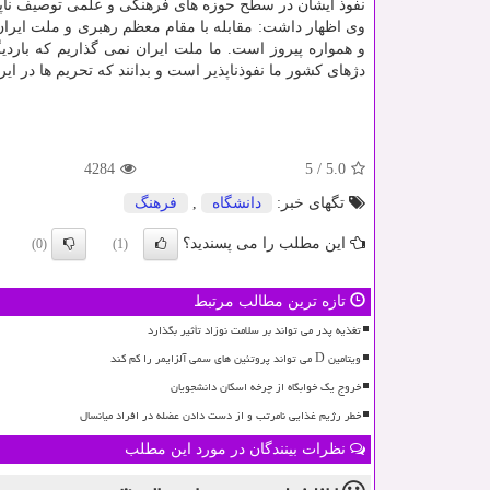
نفوذ ایشان در سطح حوزه های فرهنگی و علمی توصیف ناپ
وی اظهار داشت: مقابله با مقام معظم رهبری و ملت ایران 
و همواره پیروز است. ما ملت ایران نمی گذاریم كه باردیگ
دژهای كشور ما نفوذناپذیر است و بدانند كه تحریم ها در ای
4284
5
/
5.0
تگهای خبر:
دانشگاه
,
فرهنگ
این مطلب را می پسندید؟
(0)
(1)
تازه ترین مطالب مرتبط
تغذیه پدر می تواند بر سلامت نوزاد تأثیر بگذارد
ویتامین D می تواند پروتئین های سمی آلزایمر را کم کند
خروج یک خوابگاه از چرخه اسکان دانشجویان
خطر رژیم غذایی نامرتب و از دست دادن عضله در افراد میانسال
نظرات بینندگان در مورد این مطلب