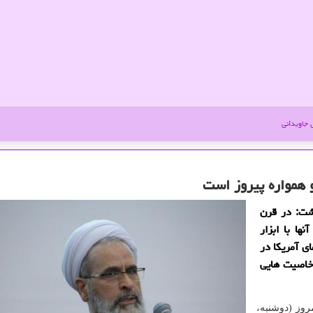
جاویدانی
و همواره پیروز است
شت: در قرن
ا با ابزار
ی آمریكا در
 خاصیت هایی
روز (دوشنبه،