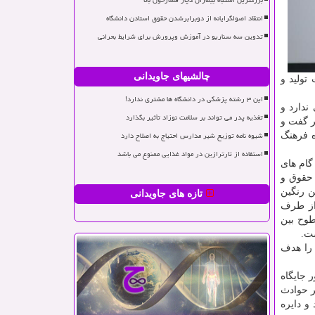
بزرگترین اشتباه بیماران دچار فشارخون بالا
انتقاد اصولگرایانه از دوبرابرشدن حقوق استادن دانشگاه
تدوین سه سناریو در آموزش وپرورش برای شرایط بحرانی
چالشیهای جاویدانی
تولید و
این ۳ رشته پزشکی در دانشگاه ها مشتری ندارد!
ندارد و
تغذیه پدر می تواند بر سلامت نوزاد تأثیر بگذارد
ر گفت و
شیوه نامه توزیع شیر مدارس احتیاج به اصلاح دارد
ه فرهنگ
استفاده از تارترازین در مواد غذایی ممنوع می باشد
گام های
 حقوق و
ن رنگین
تازه های جاویدانی
 از طرف
طوح بین
ست.
 را هدف
 جایگاه
ر حوادث
و دایره