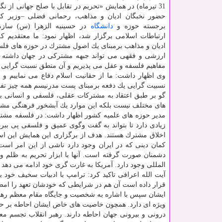
31 تیرماه) در همایش «تحریم در تقابل با صلح جهانی از نگا
حضور نخبگان ادیان و مذاهب، رحمانی فضلی –وزیر كش
برجسته حوزه و
دانشگاه
در حسینیه الزهرا (س) ساز
ارتباطات اسلامی برگزار شد، اظهار نمود: ما معتقدیم ك
ادیان و مذاهب برمبنای یك اصول مشترك در حوزه های فل
ارزشی و فقهی می تواند جبهه مشتركی در جهان داشته باش
مفاهیم فلسفه و عقل می پذیریم و آن منطق نسبت گرایی
وی اظهار داشت: ما از حقانیت اسلام دفاع می نماییم 
نسبیت گرایی یك دفعه برمبنای پست مدرنیسم همه چیز تف
گو بر طبق اعتقاد به مشتركات عقلی، فلسفی و انسانی ب
های مختلف نیست بلكه این موارد یك آبشخور فرهنگی مشتر
مدیر حوزه های علمیه كشور اظهار داشت: در فلسفه مشتر
زیادی دارد تا بتواند به گفت وگوی عمیق و فلسفی پی ببر
اخلاق مشترك هستند. هدف از برگزاری این همایش این اس
كمان دینی كه در ایران وجود دارد ناشی از این امر است
دشمنان صورت گرفته است. آنها با ابزار تحریم به ظلم و
المللی وجود دارد. آمریكا به غارت گری خود ادامه می دهد
آیت الله اعرافی تاكید كرد: ترامپ با ادبیات سخیف خود
قرار داده است آن هم در شرایطی كه خودشان تعهد را ام
ایشان سپس با اشاره به شخصیت و جایگاه مقام معظم رهبر
ویژه ای دارد. همچون خاصیت های خاص ایشان احاطه بر حوز
درونی و بیرونی جهان احاطه دارند. رهبر انقلاب تجسم مع