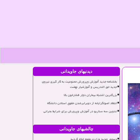
دیدنیهای جاویدانی
بخشنامه جدید آموزش وپرورش ممنوعیت به کار گیری نیروی
جدید حق التدریس و آموزشیار نهضت
بزرگترین اشتباه بیماران دچار فشارخون بالا
انتقاد اصولگرایانه از دوبرابرشدن حقوق استادن دانشگاه
تدوین سه سناریو در آموزش وپرورش برای شرایط بحرانی
چالشیهای جاویدانی
دستور جدید وزارت علوم ابلاغ گردید