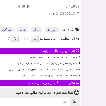
4490
5
/
5.0
1398/05/13
01:11:11
تگهای خبر:
رپورتاژ
,
بازار
,
خرید
,
شركت
این مطلب را می پسندید؟
(0)
(1)
تازه ترین مطالب مرتبط
استفاده از تارترازین در مواد غذایی ممنوع می باشد
خطر رژیم غذایی نامرتب و از دست دادن عضله در افراد میانسال
مدرسه هایی که فقط مدرک می دهند روایت الگوی جدید تحصیل در ایران
ناگفته هایی از ماندگاری شیرهای پاکتی هشدار متخصص تغذیه
نظرات بینندگان در مورد این مطلب
لطفا شما هم
در مورد این مطلب
نظر دهید