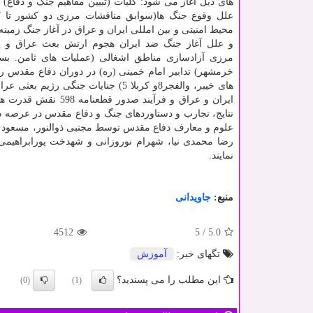
های ذیل آغاز می شود: كلیات (تبیین مفاهیم جنگ و دفاع
محیط امنیتی و بین امللی ایران و عراق در آغاز جنگ زمین
و علل آغاز جنگ ضد ایران هجوم ارتش بعث عراق و ا
مرزی آزادسازی مناطق اشغالی (عملیات های ثامن. ب
خرمشهر) تدابیر امام خمینی (ره) در دوران دفاع مقدس را
های خیبر، والفجر8و كربلا 5) جنایات
ایران و عراق و فرآ
نتایج، تجارب و دستاوردهای جنگ و دفاع مقدس در عرصه د
علوم و معارف دفاع مقدس توسط مجتبی ذوالنور، مسعود 
رضا محمدی نیا، شهرام نوروزانی و شهدخت پورابراهیمی ب
نمایند.
منبع:
جاویدانی
4512
5
/
5.0
تگهای خبر:
آموزش
این مطلب را می پسندید؟
(0)
(1)