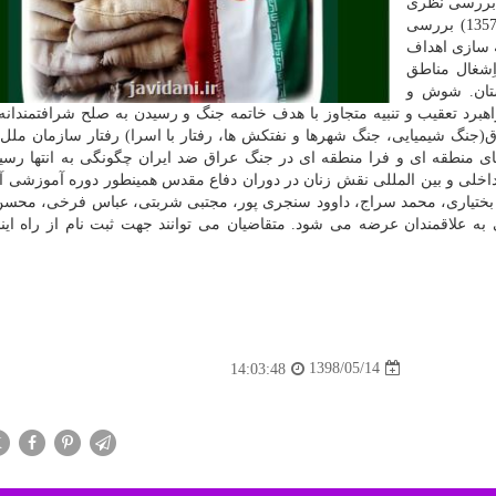
) بررسی نظری
علل وقوع جنگ ها(سوابق مناقشات مرزی دو كشور تا 1357) بررسی
ه سازی اهداف
ِشغال مناطق
ستان. شوش و
هبرد تعقیب و تنبیه متجاوز با هدف خاتمه جنگ و رسیدن به صلح شرافتمندانه
 جنگی رژیم بعثی عراق(جنگ شیمیایی، جنگ شهرها و نفتكش ها، رفتار با اسرا) رفتار سازمان م
یند صدور قطعنامه 598 نقش قدرت های منطقه ای و فرا منطقه ای در جنگ عراق ضد ایران چگونگی به انتها
اخلی و بین المللی نقش زنان در دوران دفاع مقدس همینطور دوره آموزشی آش
بختیاری، محمد سراج، داوود سنجری پور، مجتبی شربتی، عباس فرخی، محس
ه علاقمندان عرضه می شود. متقاضیان می توانند جهت ثبت نام از راه اینج
1398/05/14
14:03:48
X