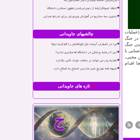
بزرگترین اشتباه بیماران دچار فشارخون بالا
انتقاد اصولگرایانه از دوبرابرشدن حقوق استادن دانشگاه
تدوین سه سناریو در آموزش وپرورش برای شرایط بحرانی
(عملیات
چالشیهای جاویدانی
لل در جنگ
چرا در اضطراب آینده، حال کودکانمان را گم کرده ایم؟
 رسیدن جنگ
نایی با
این ۳ رشته پزشکی در دانشگاه ها مشتری ندارد!
ن محبی،
تغذیه پدر می تواند بر سلامت نوزاد تأثیر بگذارد
ا اقدام
شیوه نامه توزیع شیر مدارس احتیاج به اصلاح دارد
تازه های جاویدانی