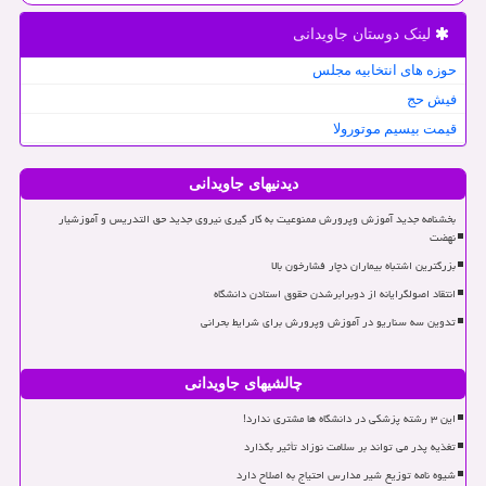
لینک دوستان جاویدانی
حوزه های انتخابیه مجلس
فیش حج
قیمت بیسیم موتورولا
دیدنیهای جاویدانی
بخشنامه جدید آموزش وپرورش ممنوعیت به کار گیری نیروی جدید حق التدریس و آموزشیار
نهضت
بزرگترین اشتباه بیماران دچار فشارخون بالا
انتقاد اصولگرایانه از دوبرابرشدن حقوق استادن دانشگاه
تدوین سه سناریو در آموزش وپرورش برای شرایط بحرانی
چالشیهای جاویدانی
این ۳ رشته پزشکی در دانشگاه ها مشتری ندارد!
تغذیه پدر می تواند بر سلامت نوزاد تأثیر بگذارد
شیوه نامه توزیع شیر مدارس احتیاج به اصلاح دارد