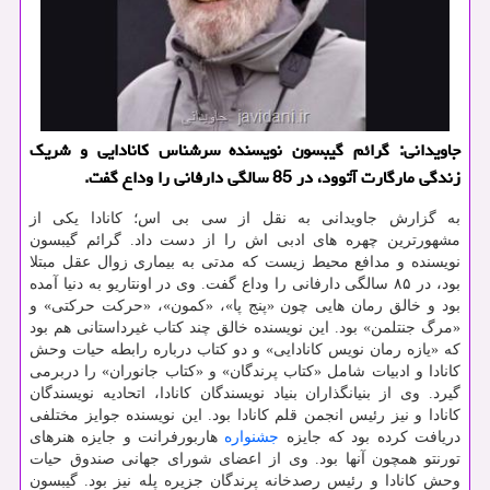
جاویدانی: گرائم گیبسون نویسنده سرشناس كانادایی و شریك
زندگی مارگارت آتوود، در 85 سالگی دارفانی را وداع گفت.
به گزارش جاویدانی به نقل از سی بی اس؛ كانادا یكی از
مشهورترین چهره های ادبی اش را از دست داد. گرائم گیبسون
نویسنده و مدافع محیط زیست كه مدتی به بیماری زوال عقل مبتلا
بود، در ۸۵ سالگی دارفانی را وداع گفت. وی در اونتاریو به دنیا آمده
بود و خالق رمان هایی چون «پنج پا»، «كمون»، «حركت حركتی» و
«مرگ جنتلمن» بود. این نویسنده خالق چند كتاب غیرداستانی هم بود
كه «یازه رمان نویس كانادایی» و دو كتاب درباره رابطه حیات وحش
كانادا و ادبیات شامل «كتاب پرندگان» و «كتاب جانوران» را دربرمی
گیرد. وی از بنیانگذاران بنیاد نویسندگان كانادا، اتحادیه نویسندگان
كانادا و نیز رئیس انجمن قلم كانادا بود. این نویسنده جوایز مختلفی
دریافت كرده بود كه جایزه
جشنواره
هاربورفرانت و جایزه هنرهای
تورنتو همچون آنها بود. وی از اعضای شورای جهانی صندوق حیات
وحش كانادا و رئیس رصدخانه پرندگان جزیره پله نیز بود. گیبسون