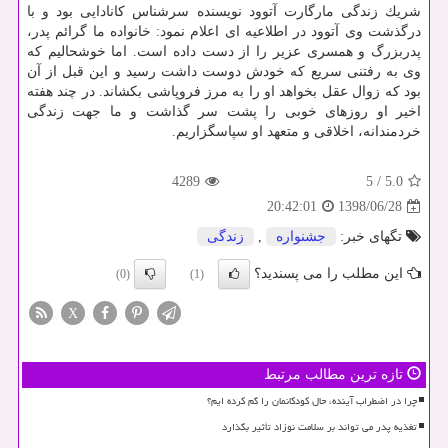
شریك زندگی مارگارت آتوود نویسنده سرشناس كانادایی بود و با
درگذشت وی آتوود در اطلاعیه ای اعلام نمود: خانواده ما گرائم پدر،
پدربزرگ و همسری عزیر را از دست داده است. اما خوشحالیم كه
وی به رفتنی سریع كه خودش دوست داشت رسید و این قبل از آن
بود كه زوال عقل بخواهد او را به مرز فروپاشی بكشاند. در چند هفته
اخیر او روزهای خوبی را پشت سر گذاشت و ما جهت زندگی
خردمندانه، اخلاقی و متعهد او سپاسگزاریم.
4289
5
/
5.0
1398/06/28
20:42:01
تگهای خبر:
جشنواره
,
زندگی
این مطلب را می پسندید؟
(0)
(1)
X
تازه ترین مطالب مرتبط
چرا در اضطراب آینده، حال کودکانمان را گم کرده ایم؟
تغذیه پدر می تواند بر سلامت نوزاد تأثیر بگذارد