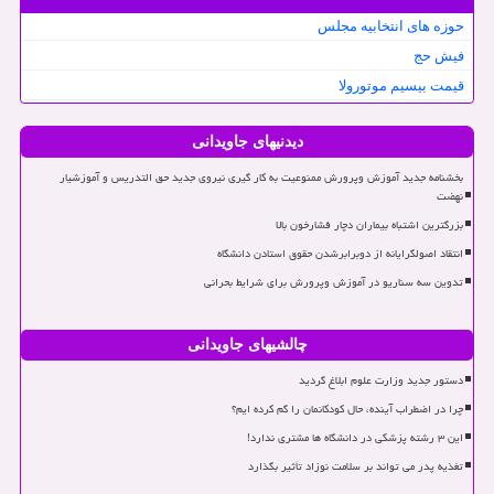
حوزه های انتخابیه مجلس
فیش حج
قیمت بیسیم موتورولا
دیدنیهای جاویدانی
بخشنامه جدید آموزش وپرورش ممنوعیت به کار گیری نیروی جدید حق التدریس و آموزشیار
نهضت
بزرگترین اشتباه بیماران دچار فشارخون بالا
انتقاد اصولگرایانه از دوبرابرشدن حقوق استادن دانشگاه
تدوین سه سناریو در آموزش وپرورش برای شرایط بحرانی
چالشیهای جاویدانی
دستور جدید وزارت علوم ابلاغ گردید
چرا در اضطراب آینده، حال کودکانمان را گم کرده ایم؟
این ۳ رشته پزشکی در دانشگاه ها مشتری ندارد!
تغذیه پدر می تواند بر سلامت نوزاد تأثیر بگذارد