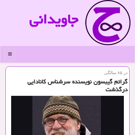
جاویدانی
منو
در ۸۵ سالگی
گرائم گیبسون نویسنده سرشناس كانادایی
درگذشت