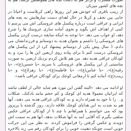
بچه های كشور میزبان
از زینب باقری كه خودش هم این روزها راهی كربلاست و احیانا در
جایی بین نجف و كربلا در حال اهدای دست سازهایش به بچه های
ایرانی و عراقی است درباره پیكسل های عروسكی اش می پرسم تا
كمی از اهداف اش بگوید و نحوی آماده سازی عروسك ها را شرح
دهد، او جواب می دهد: «با توجه به اینكه سابقه درست كردن پیكسل
های عروسكی را داشتم و بعنوان هدیه به دوستانم و فرزندان‍شان می
دادم، 3 سال پیش یكی از دوستانم پیشنهاد كرد از این پیكسل های
عروسكی درست كنم تا برای پیاده روی اربعین این ها را ببرد و به
كودكان عراقی هدیه دهد. من هم تلاش كردم نزدیك اربعین به صورت
مناسبتی از این پیكسل های عروسكی با سربند «یا حسین(ع)»، «یا
رقیه(ع)»، «یا عباس(ع)»، «یا فاطمه(ع)»، «یا زهرا(ع)» و «یا
زینب(ع)» آماده كنم تا ارمغانی كوچك برای كودكان عراقی باشد».
او ادامه می دهد: «البته گفتن این مورد هم شاید خالی از لطف نباشد
كه ایرانیان معمولا هدیه ای كوچك و كم حجم مانند بادكنك، شكلات
و... را با خود به همراه دارند و به كودكان عراقی هدیه می دهند، آنها
هم به شدت به این هدایای كوچك علاقه دارند، روز گذشته یا پریروز
بود كه می خواستم با همراهانم با چند تا از كودكان عراقی عكس
سلفی بگیرم كه آقایی آمد به آنها شكلات بدهد، آنها هم به سمت اش
دویدند و عكس گرفتن را فراموش كردند. به نظر من این حركت
خوبی است چونكه ذهنیت خوبی را برای كودكان رقم می زند بالاخره