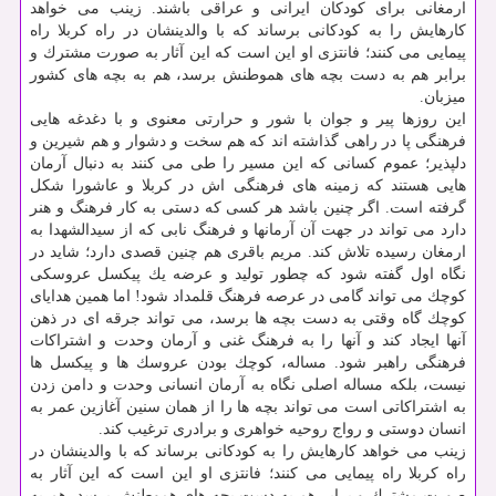
ارمغانی برای كودكان ایرانی و عراقی باشند. زینب می خواهد
كارهایش را به كودكانی برساند كه با والدینشان در راه كربلا راه
پیمایی می كنند؛ فانتزی او این است كه این آثار به صورت مشترك و
برابر هم به دست بچه های هموطنش برسد، هم به بچه های كشور
میزبان.
این روزها پیر و جوان با شور و حرارتی معنوی و با دغدغه هایی
فرهنگی پا در راهی گذاشته اند كه هم سخت و دشوار و هم شیرین و
دلپذیر؛ عموم كسانی كه این مسیر را طی می كنند به دنبال آرمان
هایی هستند كه زمینه های فرهنگی اش در كربلا و عاشورا شكل
گرفته است. اگر چنین باشد هر كسی كه دستی به كار فرهنگ و هنر
دارد می تواند در جهت آن آرمانها و فرهنگ نابی كه از سیدالشهدا به
ارمغان رسیده تلاش كند. مریم باقری هم چنین قصدی دارد؛ شاید در
نگاه اول گفته شود كه چطور تولید و عرضه یك پیكسل عروسكی
كوچك می تواند گامی در عرصه فرهنگ قلمداد شود! اما همین هدایای
كوچك گاه وقتی به دست بچه ها برسد، می تواند جرقه ای در ذهن
آنها ایجاد كند و آنها را به فرهنگ غنی و آرمان وحدت و اشتراكات
فرهنگی راهبر شود. مساله، كوچك بودن عروسك ها و پیكسل ها
نیست، بلكه مساله اصلی نگاه به آرمان انسانی وحدت و دامن زدن
به اشتراكاتی است می تواند بچه ها را از همان سنین آغازین عمر به
انسان دوستی و رواج روحیه خواهری و برادری ترغیب كند.
زینب می خواهد كارهایش را به كودكانی برساند كه با والدینشان در
راه كربلا راه پیمایی می كنند؛ فانتزی او این است كه این آثار به
صورت مشترك و برابر هم به دست بچه های هموطنش برسد، هم به