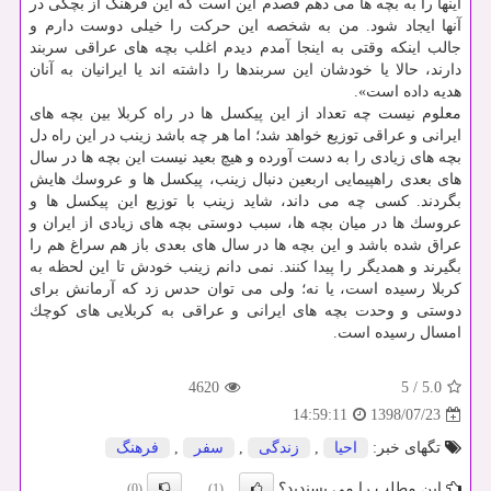
اینها را به بچه ها می دهم قصدم این است كه این فرهنگ از بچگی در
آنها ایجاد شود. من به شخصه این حركت را خیلی دوست دارم و
جالب اینكه وقتی به اینجا آمدم دیدم اغلب بچه های عراقی سربند
دارند، حالا یا خودشان این سربندها را داشته اند یا ایرانیان به آنان
هدیه داده است».
معلوم نیست چه تعداد از این پیكسل ها در راه كربلا بین بچه های
ایرانی و عراقی توزیع خواهد شد؛ اما هر چه باشد زینب در این راه دل
بچه های زیادی را به دست آورده و هیچ بعید نیست این بچه ها در سال
های بعدی راهپیمایی اربعین دنبال زینب، پیكسل ها و عروسك هایش
بگردند. كسی چه می داند، شاید زینب با توزیع این پیكسل ها و
عروسك ها در میان بچه ها، سبب دوستی بچه های زیادی از ایران و
عراق شده باشد و این بچه ها در سال های بعدی باز هم سراغ هم را
بگیرند و همدیگر را پیدا كنند. نمی دانم زینب خودش تا این لحظه به
كربلا رسیده است، یا نه؛ ولی می توان حدس زد كه آرمانش برای
دوستی و وحدت بچه های ایرانی و عراقی به كربلایی های كوچك
امسال رسیده است.
4620
5
/
5.0
1398/07/23
14:59:11
تگهای خبر:
احیا
,
زندگی
,
سفر
,
فرهنگ
این مطلب را می پسندید؟
(0)
(1)