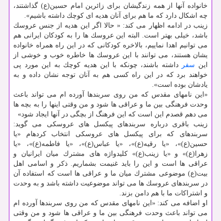
خانواده آنها از همه زندگیشان برای زائرین امام حسین(ع) گذاشتند،
چه اشكال دارد كه ما هم برای آنان هدیه ای كوچك داشته باشیم».
زینب در ادامه اظهار می كند: « حالا اگر این هدیه از جنس عروسك
باشد، خیلی بهتر است. البته این عروسك ها را به كودكان ایرانی هم
می توانیم اهدا نماییم، بالاخره كودكانی كه در این راه همراه خانواده
یشان هستند، می توانند با این عروسك ها خاطره خوب و خوشی از
این
سفر
داشته باشند، چونكه با این هدیه كوچك به این مورد پی
خواهند برد كه در این راه كسی هم به آنان توجه نشان داده و به
یادشان بوده است».
«این نامهای مقدس كه من روی سربندها آورده ام می تواند باعث
وحدت فرهنگی بین ما و عراقی ها شود و من وقتی اینها را به بچه ها
می دهم قصدم این است كه این فرهنگ از بچگی در آنها ایجاد شود»
زینب باقری درباره سربندهای پیكسل های عروسكی می گوید:
سربندهای كه برای پیكسل های عروسكی انتخاب كرده‎ام «یا
حسین(ع)»، «یا رقیه(ع)»، «یا عباس(ع)»، «یا فاطمه(ع)»، «یا
زهرا(ع)» و «یا زینب(ع)» كلیدواژه های مشترك میان ایرانیان و
عراقی ها است و این را باید غنیمت بشماریم. ذكر و اسامی اهل
بیت(ع) موضوعی مشترك میان ما و عراقی ها است كه استفاده آن
در سربندهای عروسك ها می تواند موضوعیت داشته باشد و به وحدت
و اشتراكات ما با هم دامن بزند.
او اضافه می كند: «این نامهای مقدس كه من روی سربندها آورده ام
می تواند باعث وحدت فرهنگی بین ما و عراقی ها شود و من وقتی