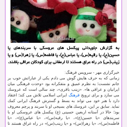
به گزارش جاویدانی پیكسل های عروسكی با سربندهای یا
حسین(ع)، یا رقیه(س)، یا عباس(ع)، یا فاطمه(س)، یا زهرا(س) و یا
زینب(س) در راه عراق هستند تا ارمغانی برای كودكان عراقی باشند.
خبرگزاری مهر - سرویس فرهنگ:
زمانی كه به حرف هایش گوش می دادم یكی از عباراتش خوب بر
جانم نشست؛ به نظرم عمیق و متفكرانه بود «وحدت فرهنگی میان
ایرانیان و عراقی ها». «زینب باقری»، چند سالی است كه عروسك
می سازد و برای ترویج
فرهنگ
ایرانی اسلامی تلاش می كند؛ اعتقاد
دارد با هنر خود می تواند به بسط و گسترش فرهنگ ایرانی كمك
نماید. سابق بر این، عروسك های بسیجی او با سربند و پرچم معروف
بود؛ حالا در آستانه اربعین حسینی (ع) پیكسل های عروسكی او با
سربندهای «یا حسین(ع)»، «یا رقیه(س)»، «یا عباس(ع)»، «یا
فاطمه(س)»، «یا زهرا(س)» و «یا زینب(س)» در راه عراق هستند تا