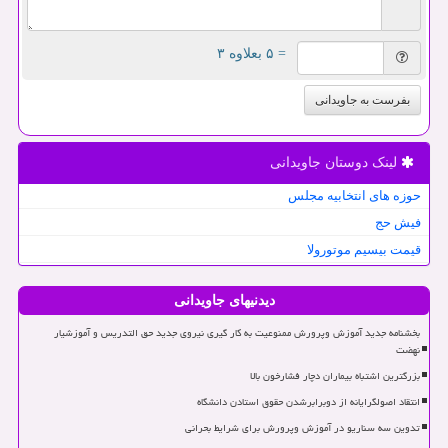
= ۵ بعلاوه ۳
بفرست به جاویدانی
لینک دوستان جاویدانی
حوزه های انتخابیه مجلس
فیش حج
قیمت بیسیم موتورولا
دیدنیهای جاویدانی
بخشنامه جدید آموزش وپرورش ممنوعیت به کار گیری نیروی جدید حق التدریس و آموزشیار
نهضت
بزرگترین اشتباه بیماران دچار فشارخون بالا
انتقاد اصولگرایانه از دوبرابرشدن حقوق استادن دانشگاه
تدوین سه سناریو در آموزش وپرورش برای شرایط بحرانی