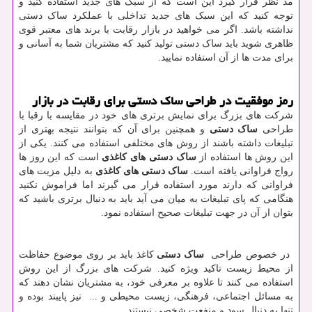
مد نظر قرار گیرد این است که از سبک های جدید استفاده کنید و
توجه کنید که این سبک های جدید تداخلی با عملکرد ساک دستی
نداشته باشد. اگر می خواهید در بازار رقابت با برند های معتبر قوی
ظاهری شوید باید ساک دستی تولید کنید که مشتریان شما به آسانی و
برای مدت ها از آن استفاده نمایید.
رمز موفقیت در طراحی ساک دستی برای رقابت در بازار
شرکت های بزرگ برای نمایش برتری های خود در مقایسه با رقبا با
طراحی
ساک دستی
و همچنین برای آن که بتوانند نتیجه بهتری از
تبلیغات داشته باشند از روش های مختلفی استفاده می کنند. یکی از
این روش ها استفاده از
ساک دستی های کاغذی
است که این روز ها
رواج فراوانی یافته است.
ساک دستی های کاغذی
به دلیل مزیت های
فراوانی که دارند مورد استفاده قرار می گیرند اما فراموش نکنید
هنگامی که پای تبلیغات به میان می آید باید به دنبال برتری باشید که
بتوان از آن در جهت تبلیغات صحیح استفاده نمود.
در خصوص طراحی
ساک دستی
کاغذ باید بر روی موضوع حفاظت
از محیط زیست تاکید ویژه کنید. شرکت های بزرگ از این روش
استفاده می کنند تا علاوه بر معرفی خود، به مشتریان نشان دهند که
به مسائل اجتماعی، فرهنگی، زیست محیطی و ... نیز پایبند بوده و
تنها به دنبال سود و منفعت شخصی نیستند.