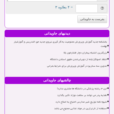
= ۴ بعلاوه ۳
بفرست به جاویدانی
دیدنیهای جاویدانی
بخشنامه جدید آموزش وپرورش ممنوعیت به کار گیری نیروی جدید حق التدریس و آموزشیار
نهضت
بزرگترین اشتباه بیماران دچار فشارخون بالا
انتقاد اصولگرایانه از دوبرابرشدن حقوق استادن دانشگاه
تدوین سه سناریو در آموزش وپرورش برای شرایط بحرانی
چالشیهای جاویدانی
این ۳ رشته پزشکی در دانشگاه ها مشتری ندارد!
تغذیه پدر می تواند بر سلامت نوزاد تأثیر بگذارد
شیوه نامه توزیع شیر مدارس احتیاج به اصلاح دارد
استفاده از تارترازین در مواد غذایی ممنوع می باشد