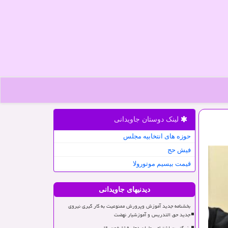
لینک دوستان جاویدانی
حوزه های انتخابیه مجلس
فیش حج
قیمت بیسیم موتورولا
دیدنیهای جاویدانی
بخشنامه جدید آموزش وپرورش ممنوعیت به کار گیری نیروی
جدید حق التدریس و آموزشیار نهضت