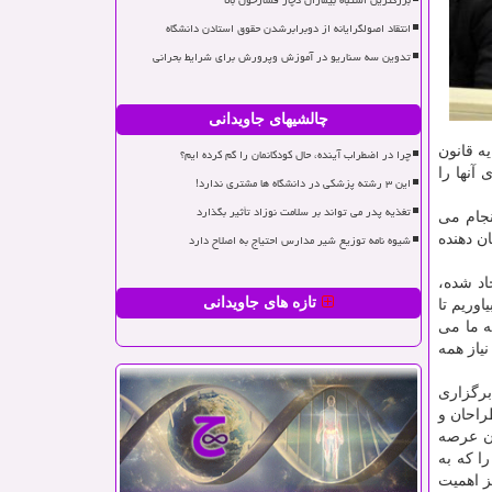
بزرگترین اشتباه بیماران دچار فشارخون بالا
انتقاد اصولگرایانه از دوبرابرشدن حقوق استادن دانشگاه
تدوین سه سناریو در آموزش وپرورش برای شرایط بحرانی
چالشیهای جاویدانی
یه قانون
چرا در اضطراب آینده، حال کودکانمان را گم کرده ایم؟
آنها را
این ۳ رشته پزشکی در دانشگاه ها مشتری ندارد!
تغذیه پدر می تواند بر سلامت نوزاد تأثیر بگذارد
نجام می
شیوه نامه توزیع شیر مدارس احتیاج به اصلاح دارد
ن دهنده
اد شده،
تازه های جاویدانی
اوریم تا
ه ما می
نیاز همه
برگزاری
راحان و
ان عرصه
ا كه به
ز اهمیت