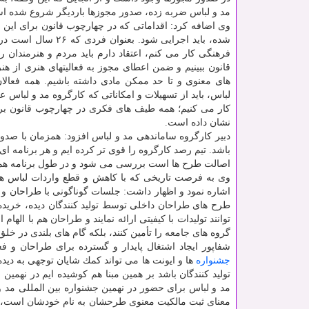
مد و لباس ضربه زده، صدور مجوزها باردیگر شروع شده ا
وی اضافه كرد: اقداماتی كه در چهارچوب قانون برای این ك
شده، باید اجرایی شود. بعنوان فر
فرهنگی كار می كنم، اعتقاد دارم باید مردم و هنرمندان ر
قانون ببینیم و ضمن اعطای مجوز به فعالیتهای هنری از هن
های معنوی و تا حد ممكن مادی داشته باشیم. همه فعالا
لباس، باید از تسهیلات و امكاناتی كه كارگروه مد و لباس ع
كار می كنیم؛ همه طیف های فكری در چهارچوب قانون برای
نشان داده است.
دبیر كارگروه ساماندهی مد و لباس افزود: همزمان با صدور
باشد. تیم رصد كارگروه را قوی تر كرده ایم و هر برنامه ا
اصالت طرح ها است بررسی می شود و در طول برنامه هم ناظ
وی به فرصت تاریخی كه با كاهش و قطع واردات لباس های
اشاره نمود و اظهار داشت: جلسات گوناگونی با طراحان و تولی
طرح های طراحان داخلی توسط تولید كنندگان دیده، خریده و
توانند تولیدات با كیفیتی ارائه نمایند و طراحان هم با اله
گروه های جامعه را تأمین كنند، بلكه گام های بلندی در خل
شفاپور ایجاد اشتغال پایدار و گسترده برای طراحان و 
جشنواره
ها و ایونت ها می تواند كمك شایان توجهی به دی
تولید كنندگان باشد بر همین مبنا هم كوشیده ایم در نهمین
مد و لباس برای حضور در نهمین جشنواره بین المللی مد و
معنای ثبت مالكیت معنوی طرحشان به نام خودشان است، در