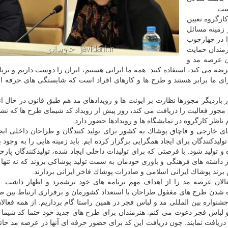
ست.
ارگروه تعیین
دی كه ۲۶ سال است در زمینه مسائل
ا در چهارچوب
رمندان حمایت
ن عرصه مد و
رضه می كند، استفاده كنند. همه ما ایرانی هستیم، ایران را دوست داریم و برپا
 ما برابر هستند و طرح ها و كارهای افراد است كه شایستگی های حرفه ای 
 باردیگر مجوزها نظارت بر ایونت ها و رویدادهای مد هم طبق قانون در حال ا
ی مجوز فعالیت را دریافت می كند، روز پیش از رویداد كد شیمای طرح ها كه نشا
ر كارگروه در نمایشگاه ها و رویدادها حضور دارد.
 خارجی و قاچاق پوشاك به كشور برای تولید كنندگان و طراحان داخلی ایج
دكنندگان برای ایجاد همگرایی برگزار كرده ایم. باید زمینه هایی را به وجود بی
 تولید شود. با فرصتی كه برای تولیدات داخلی ایجاد شده، تولیدكنندگان پارچ
ام از داشته های فرهنگی و باوری خودمان به سمت تولید پوشاكی بروند كه نه تنها 
ق برند پوشاك ایرانی اسلامی و صادرات پوشاك فاخر ایرانی بردارند.
فعالان عرصه مد را از اهداف مهم برنامه های خود برشمرد و اظهار داشت: 
ده شدن طرح های مغفول طراحان با استعداد كشورمان و برقراری ارتباط بین ط
 جشنواره بین المللی مد و لباس فجر در همین راستا گام برداریم. از همه فعال
 لباس فجر دعوت می كنم. هنرمندان برای طرح های جدید خود حتما كد شیما ر
یافت نمایند. چون دریافت این كد برای حضور حرفه ای آنها در عرصه مد حائ