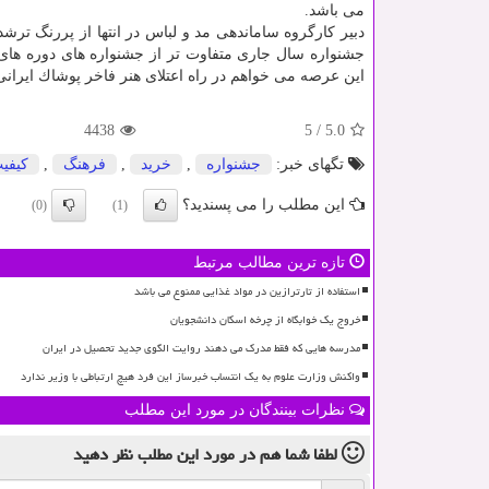
می باشد.
دبیر كارگروه ساماندهی مد و لباس در انتها از پررنگ ت
جشنواره سال جاری متفاوت تر از جشنواره های دوره های 
این عرصه می خواهم در راه اعتلای هنر فاخر پوشاك ایرانی
4438
5
/
5.0
تگهای خبر:
جشنواره
,
خرید
,
فرهنگ
,
كیفی
این مطلب را می پسندید؟
(0)
(1)
تازه ترین مطالب مرتبط
استفاده از تارترازین در مواد غذایی ممنوع می باشد
خروج یک خوابگاه از چرخه اسکان دانشجویان
مدرسه هایی که فقط مدرک می دهند روایت الگوی جدید تحصیل در ایران
واکنش وزارت علوم به یک انتساب خبرساز این فرد هیچ ارتباطی با وزیر ندارد
نظرات بینندگان در مورد این مطلب
لطفا شما هم
در مورد این مطلب
نظر دهید