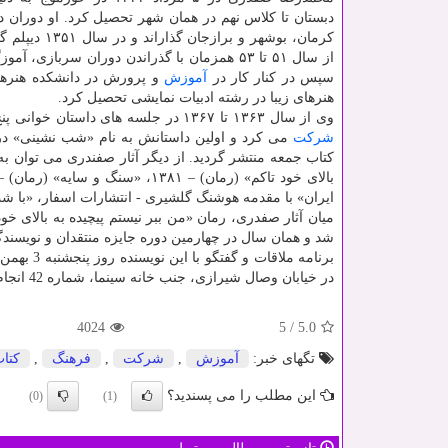
دبستان تا كلاس نهم در همان شهر تحصیل كرد. او دوران دب
كرمان، بوشهر و برازجان 
از سال ۵۱ تا ۵۳ همزمان با گذراندن دوران سربازی، آم
سپس در كنار كار در
آموزش
و پرورش در دانشكده هنرهای
هنرهای زیبا در رشته ادبیات نمایشی تحصیل كرد.
وی از سال ۱۳۶۳ تا ۱۳۶۷ در جلسه های داستان خوانی پنج شنبه ها كه در خانه هوشنگ گلشیری، و با حضور چند نویسنده جوان تشكیل می شد،
شركت
ایران» با مقدمه هوشنگ گلشیری - انتشارات اسفار، «با شب یكشنبه» 
شد و همان سال در چهارمین دوره جایزه منتقدان و نویسندگ
در خیابان وصال شیرازی، جنب خانه سینما، شماره 42 انجام می شود.
4024
5
/
5.0
تگهای خبر:
آموزش
,
شركت
,
فرهنگ
,
كتا
این مطلب را می پسندید؟
(0)
(1)