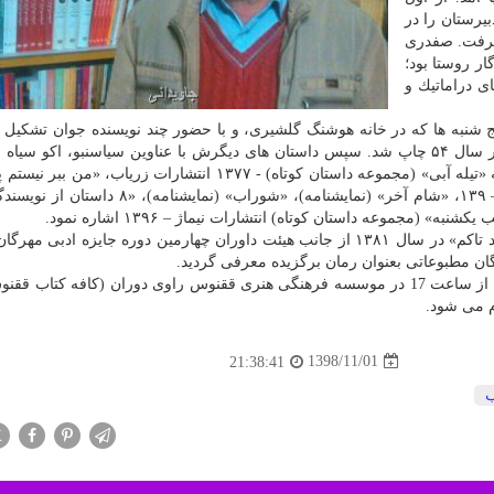
یرستان را در
گذاراند و در سال ۱۳۵۱ دیپلم گرفت. صفدری
وزگار روستا بود؛
 دراماتیك و
می كرد و اولین داستانش به نام «شب نشینی» در سال ۵۴ چاپ شد. سپس داستان های دیگرش با عناوین سیاسنبو، اكو س
كتاب جمعه منتشر گردید. از دیگر آثار صفندری می توان به «تیله آبی» (مجموعه داستان كوتاه) - ۱۳۷۷ انتشارات زریا
بالای خود تاكم» (رمان) – ۱۳۸۱، «سنگ و سایه» (رمان) – ۱۳۹، «شام آخر» (نمایشنامه)، «شوراب» 
(مجموعه داستان كوتاه) انتشارات نیماژ – ۱۳۹۶ اشاره نمود.
میان آثار صفدری، رمان «من ببر نیستم پیچیده به بالای خود تاكم» در سال ۱۳۸۱ از جانب هیئت داوران چهارمین دوره جایزه 
ان مطبوعاتی بعنوان رمان برگزیده معرفی گردید.
برنامه ملاقات و گفتگو با این نویسنده روز پنجشنبه 3 بهمن از ساعت 17 در موسسه فرهنگی هنری ققنوس راوی دوران (كافه كت
1398/11/01
21:38:41
ب
X