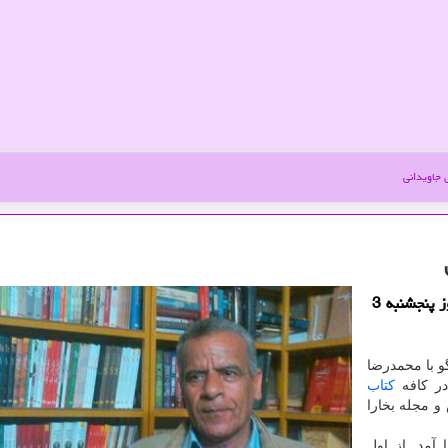
جاویدانی
جاویدانی: برنامه ملاقات و گفتگو با محمدرضا صفدری روز پنجشنبه 3
و با محمدرضا
كتاب
 مجله بخارا
رموج به دنیا آمد. از اول