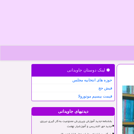
لینک دوستان جاویدانی
حوزه های انتخابیه مجلس
فیش حج
قیمت بیسیم موتورولا
دیدنیهای جاویدانی
بخشنامه جدید آموزش وپرورش ممنوعیت به کار گیری نیروی
جدید حق التدریس و آموزشیار نهضت