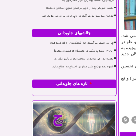
بزرگترین اشتباه بیماران دچار فشارخون بالا
انتقاد اصولگرایانه از دوبرابرشدن حقوق استادن دانشگاه
تدوین سه سناریو در آموزش وپرورش برای شرایط بحرانی
چالشیهای جاویدانی
یاه و علو در
چرا در اضطراب آینده، حال کودکانمان را گم کرده ایم؟
ب، «من ببر نیستم پیچیده به
این ۳ رشته پزشکی در دانشگاه ها مشتری ندارد!
(نمایشنامه)، «۸ داستان از نویسندگان جدید
تغذیه پدر می تواند بر سلامت نوزاد تأثیر بگذارد
شیوه نامه توزیع شیر مدارس احتیاج به اصلاح دارد
ادبی مهرگان تحسین
اب ققنوس) واقع
تازه های جاویدانی