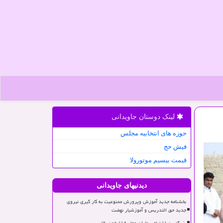
لینک دوستان جاویدانی
حوزه های انتخابیه مجلس
فیش حج
قیمت بیسیم موتورولا
دیدنیهای جاویدانی
بخشنامه جدید آموزش وپرورش ممنوعیت به کار گیری نیروی
جدید حق التدریس و آموزشیار نهضت