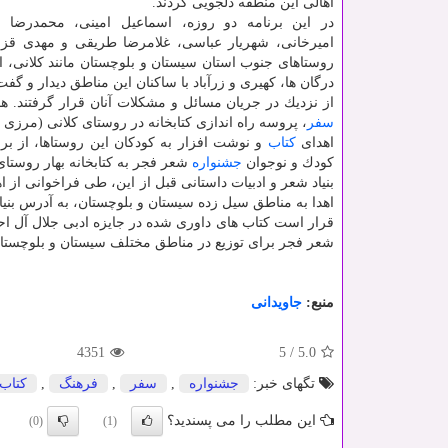
اهالی این منطقه دلجویی كردند.
در این برنامه دو روزه، اسماعیل امینی، محمدرضا ب
امیرخانی، شهریار عباسی، غلامرضا طریقی و مهدی قزل
روستاهای جنوب استان سیستان و بلوچستان مانند كلانی، ا
درگان ها، كهیری و زرآباد با ساكنان این مناطق دیدار و گفت
از نزدیك در جریان مسائل و مشكلات آنان قرار گرفتند. هم
سفر
، پروسه راه اندازی كتابخانه در روستای كلانی (مرزی
اهدای
كتاب
و نوشت افزار به كودكان این روستاها، از بر
كودك و نوجوان
جشنواره
شعر فجر به كتابخانه بهار روستای 
بنیاد شعر و ادبیات داستانی قبل از این، طی فراخوانی از ا
اهدا به مناطق سیل زده سیستان و بلوچستان، به آدرس بنیاد
قرار است كتاب های داوری شده در جایزه ادبی جلال آل اح
شعر فجر برای توزیع در مناطق مختلف سیستان و بلوچستان،
منبع:
جاویدانی
4351
5
/
5.0
تگهای خبر:
جشنواره
,
سفر
,
فرهنگ
,
كتاب
این مطلب را می پسندید؟
(0)
(1)