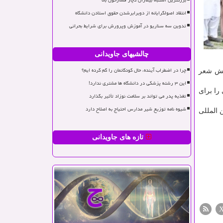
بزرگترین اشتباه بیماران دچار فشارخون بالا
انتقاد اصولگرایانه از دوبرابرشدن حقوق استادن دانشگاه
تدوین سه سناریو در آموزش وپرورش برای شرایط بحرانی
چالشیهای جاویدانی
چرا در اضطراب آینده، حال کودکانمان را گم کرده ایم؟
بخش شعر
این ۳ رشته پزشکی در دانشگاه ها مشتری ندارد!
را برای
تغذیه پدر می تواند بر سلامت نوزاد تأثیر بگذارد
شیوه نامه توزیع شیر مدارس احتیاج به اصلاح دارد
 المللی
تازه های جاویدانی