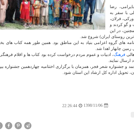
ایرامی، رضا
ی با سفر به
وركی، فرلان،
 و گو كردند و
چنین، در این
 ترین روستای ایران) شروع شد.
نامه های گروه اعزامی بنیاد به این مناطق بود. همین طور همه كتاب های 
رمین چابهار اهدا شد.
هالی
فرهنگ
، ادبیات و عموم مردم درخواست كرده بود كتاب ها و اقلام فرهنگی 
 ارسال نمایند.
مد و جشنواره شعر فجر، همزمان با برگزاری اختتامیه چهاردهمین جشنواره بین
 تحویل اداره كل ارشاد این استان شود.
1398/11/06
22:26:44
X