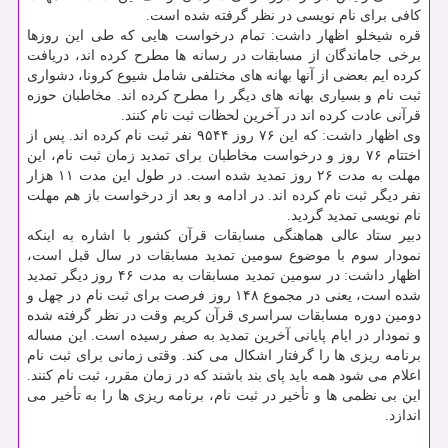
کافی برای نام نویسی در نظر گرفته شده است.
قره شیخلو اظهار داشت: تمام درخواست هایی که طی این روزها
برخی جاماندگان از مسابقات در رسانه ها مطرح کرده اند، دریافت
کرده ایم بعضی از آنها بهانه های مختلفی شامل شیوع کرونا، دشواری
ثبت نام و بسیاری بهانه های دیگر را مطرح کرده اند. مخاطبان حوزه
قرآنی عادت کرده اند در آخرین لحظات ثبت نام کنند.
وی اظهار داشت: که این ۷۶ روز ۹۵۴۴ نفر ثبت نام کرده اند. پس از
اختتام ۷۶ روز و درخواست مخاطبان برای تمدید زمان ثبت نام، این
مهلت به مدت ۲۶ روز تمدید شده است. در طول این مدت ۱۱ هزار
نفر دیگر ثبت نام کرده اند. در ادامه و بعد از درخواست باز هم مهلت
نام نویسی تمدید گردید.
دبیر ستاد عالی هماهنگی مسابقات قرآن کشور با اشاره به اینکه
نمودار سوم با موضوع سومین تمدید مسابقات در سال قبل است،
اظهار داشت: در سومین تمدید مسابقات به مدت ۴۶ روز دیگر تمدید
شده است، یعنی در مجموع ۱۴۸ روز فرصت برای ثبت نام در چهل و
دومین دوره مسابقات سراسری قرآن کریم وقت در نظر گرفته شده
و نمودار در ایام پایانی آخرین تمدید به صفر رسیده است. این مساله
برنامه ریزی ها را گرفتار اشکال می کند. وقتی زمانی برای ثبت نام
اعلام می شود همه باید پای بند باشند که در زمان مقرر، ثبت نام کنند.
این بی نظمی ها و تأخیر در ثبت نام، برنامه ریزی ها را به تأخیر می
اندازد.