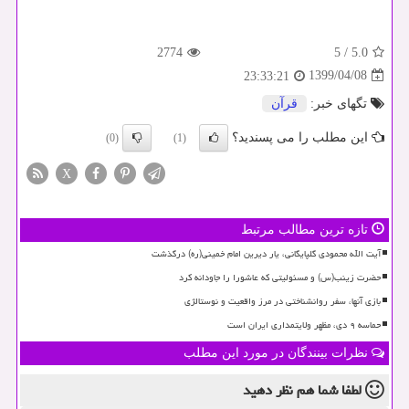
2774
5
/
5.0
1399/04/08
23:33:21
تگهای خبر:
قرآن
این مطلب را می پسندید؟
(0)
(1)
X
تازه ترین مطالب مرتبط
آیت الله محمودی گلپایگانی، یار دیرین امام خمینی(ره) درگذشت
حضرت زینب(س) و مسئولیتی که عاشورا را جاودانه کرد
بازی آنها، سفر روانشناختی در مرز واقعیت و نوستالژی
حماسه ۹ دی، مظهر ولایتمداری ایران است
نظرات بینندگان در مورد این مطلب
لطفا شما هم
نظر دهید