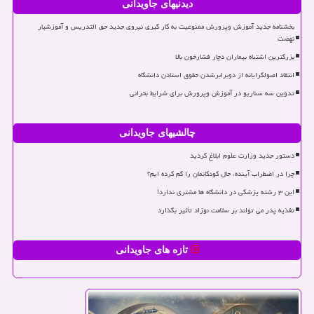
دیدنیهای جاویدانی
بخشنامه جدید آموزش وپرورش ممنوعیت به کار گیری نیروی جدید حق التدریس و آموزشیار
نهضت
بزرگترین اشتباه بیماران دچار فشارخون بالا
انتقاد اصولگرایانه از دوبرابرشدن حقوق استادن دانشگاه
تدوین سه سناریو در آموزش وپرورش برای شرایط بحرانی
چالشیهای جاویدانی
دستور جدید وزارت علوم ابلاغ گردید
چرا در اضطراب آینده، حال کودکانمان را گم کرده ایم؟
این ۳ رشته پزشکی در دانشگاه ها مشتری ندارد!
تغذیه پدر می تواند بر سلامت نوزاد تأثیر بگذارد
تازه های جاویدانی