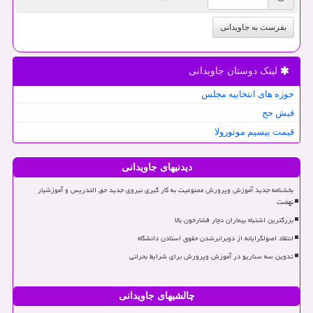
بفرست به جاویدانی
لینک دوستان جاویدانی
حوزه های انتخابیه مجلس
فیش حج
قیمت بیسیم موتورولا
دیدنیهای جاویدانی
بخشنامه جدید آموزش وپرورش ممنوعیت به کار گیری نیروی جدید حق التدریس و آموزشیار
نهضت
بزرگترین اشتباه بیماران دچار فشارخون بالا
انتقاد اصولگرایانه از دوبرابرشدن حقوق استادن دانشگاه
تدوین سه سناریو در آموزش وپرورش برای شرایط بحرانی
چالشیهای جاویدانی