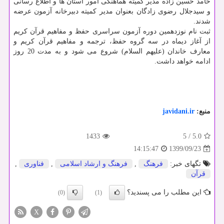
حامد حسین زاده مدیر کمیته هماهنگی امور استان ها و اطلاع رسانی
و سیدجلال رضوی زادگان بعنوان مدیر کمیته دبیرخانه آزمون عرضه
شدند.
ثبت نام نوزدهمین دوره آزمون سراسری حفظ و مفاهیم قرآن کریم
از آغاز دیماه در سه گروه حفظ، ترجمه و مفاهیم قرآن کریم و
معارف خاندان (علیهم السلام) شروع می شود و به مدت 20 روز
ادامه خواهد داشت.
منبع:
javidani.ir
1433
5
/
5.0
1399/09/23
14:15:47
تگهای خبر:
فرهنگ
,
فرهنگ و ارشاد اسلامی
,
فناوری
,
قرآن
این مطلب را می پسندید؟
(0)
(1)
X