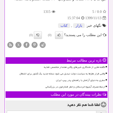
1315
5
/
0.0
1399/11/13
15:37:04
تگهای خبر:
بازار
,
كتاب
این مطلب را می پسندید؟
(0)
(0)
X
تازه ترین مطالب مرتبط
ناگفته هایی از ماندگاری شیرهای پاکتی هشدار متخصص تغذیه
وقتی فرار مغزها به سیاست دولت تبدیل می شود نسخه جدید یک کشور برای اشتغال
سفری به دنیای آرامش با راهنمای پدر پیپ ایران
ارتباط مصرف آبمیوه خردسالان و خطر فشارخون در بزرگسالی
نظرات بینندگان در مورد این مطلب
لطفا شما هم
نظر دهید