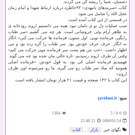
دشمنان، شما را ریشه کن می کردند.
کتاب «سربندهای یامهدی» ۹۲خاطره درباره ارتباط شهدا و امام زمان
عجل الله را شامل می شود.
در قسمتی از این کتاب آمده است:
شب عملیات دل تو ی دلمان نبود. همه می دانستیم اروند رودخانه ی
به ظاهر آرام ولی خروشانی است. هر چه می گفتیم «سر طناب
رابگیر، فرمانده تویی. اول ستون، فرمانده ها حرکت می کنن» انگار
نه انگار. حرف حرف خودش بود. سر طناب را گره زده بود و می
اظهار داشت: «خب من هم پشت سر فرمانده مون حرکت می کنم»
وقتی آن طرف اروند رسیدیم، تازه حالی مان شده بود چه می گوید.
فهمیدیم فرمانده اصلی کی بود. به قول خودش: «فرمانده اصلی
همونیه که میاد سر طناب رو می گیره، ما رو میرسونه اون طرف
اروند»
این کتاب با ۱۳۲ صفحه و قیمت ۲۱ هزار تومان انتشار یافته است.
منبع:
javidani.ir
1304
5
/
0.0
1400/01/14
23:40:21
تگهای خبر:
بازار
,
كتاب