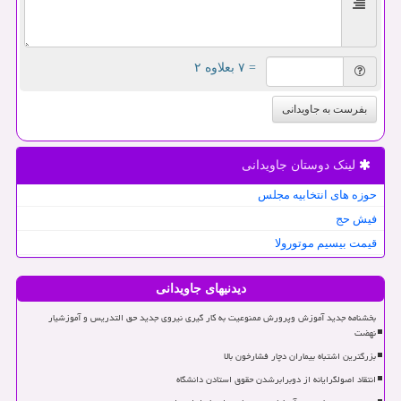
= ۷ بعلاوه ۲
بفرست به جاویدانی
لینک دوستان جاویدانی
حوزه های انتخابیه مجلس
فیش حج
قیمت بیسیم موتورولا
دیدنیهای جاویدانی
بخشنامه جدید آموزش وپرورش ممنوعیت به کار گیری نیروی جدید حق التدریس و آموزشیار
نهضت
بزرگترین اشتباه بیماران دچار فشارخون بالا
انتقاد اصولگرایانه از دوبرابرشدن حقوق استادن دانشگاه