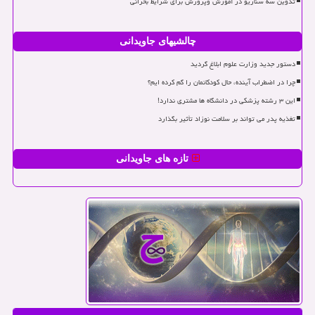
تدوین سه سناریو در آموزش وپرورش برای شرایط بحرانی
چالشیهای جاویدانی
دستور جدید وزارت علوم ابلاغ گردید
چرا در اضطراب آینده، حال کودکانمان را گم کرده ایم؟
این ۳ رشته پزشکی در دانشگاه ها مشتری ندارد!
تغذیه پدر می تواند بر سلامت نوزاد تأثیر بگذارد
تازه های جاویدانی