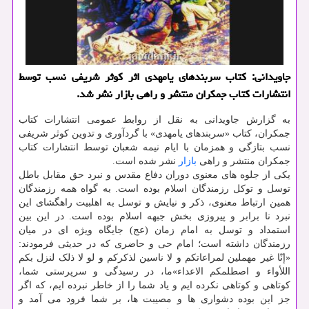
جاویدانی: کتاب سربندهای یامهدی اثر کوثر شریفی نسب توسط
انتشارات کتاب جمکران منتشر و راهی بازار نشر شد.
به گزارش جاویدانی به نقل از روابط عمومی انتشارات کتاب
جمکران، کتاب «سربندهای یامهدی» با گردآوری و تدوین کوثر شریفی
نسب بتازگی و همزمان با ایام نیمه شعبان توسط انتشارات کتاب
جمکران منتشر و راهی
بازار
نشر شده است.
یکی از جلوه های معنوی دوران دفاع مقدس و نبرد حق مقابل باطل
توسل و توکل رزمندگان اسلام بوده است. به گواه همه رزمندگان
همین ارتباط معنوی، ذکر و نیایش و توسل به اهلبیت راهگشای این
نبرد نا برابر و‍‍ پیروزی بخش جبهه اسلام بوده است. در این بین
استمداد و توسل به امام زمان (عج) جایگاه ویژه ای در میان
رزمندگان داشته است؛ امام حی و حاضری که در حدیثی فرمودند:
«إنّا غیر مهملین لمراعاتکم و لا ناسین لذکرکم و لو لا ذلک لنزل بکم
اللأواء و اصطلمکم الاعداء»ما، در رسیدگی و سرپرستی شما،
کوتاهی و کوتاهی نکرده ایم و یاد شما را از خاطر نبرده ایم، که اگر
جز این بوده دشواری ها و مصیبت ها، بر شما فرود می آمد و