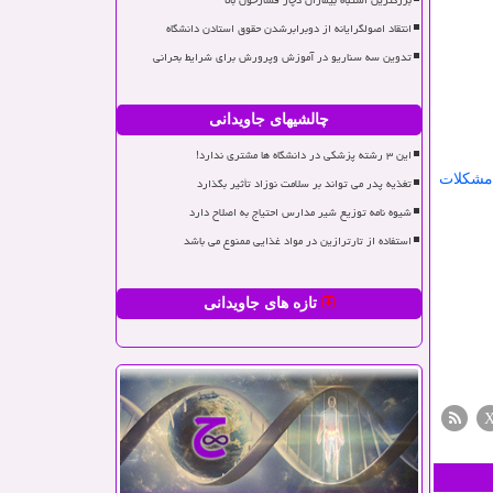
بزرگترین اشتباه بیماران دچار فشارخون بالا
انتقاد اصولگرایانه از دوبرابرشدن حقوق استادن دانشگاه
تدوین سه سناریو در آموزش وپرورش برای شرایط بحرانی
چالشیهای جاویدانی
این ۳ رشته پزشکی در دانشگاه ها مشتری ندارد!
مشكلات
تغذیه پدر می تواند بر سلامت نوزاد تأثیر بگذارد
شیوه نامه توزیع شیر مدارس احتیاج به اصلاح دارد
استفاده از تارترازین در مواد غذایی ممنوع می باشد
تازه های جاویدانی