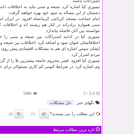
اشتراكات باشند.
تیموری كیا اشاره كرد: شیعه و سنی نباید به اختلافات دام
دشمنان از این مساله به سود خود بهره خواهند گرفت.
امام جماعت مسجد كرناچی كرمانشاه افزود: در ایران اس
سنی همواره برادرانه در كنار هم زیسته اند و اختلافات 
نتوانسته بین آنان فاصله بیاندازد.
تیموری كیا در ادامه اشتراكات بین شیعه و سنی را خی
اختلافاتشان عنوان نمود و اضافه كرد: اختلافات بین شیعه 
ایشان سپس اشاره ای هم به مشكلات اقتصادی پیش روی م
مردم اصرار كرد.
تیموری كیا افزود: قشر محروم جامعه بیشترین بلا را از گران
وی اشاره كرد: در شرایط كنونی كم كاری مسئولان برای
ح
5088
5
/
5.0
تگهای خبر:
حل مشكلات
این مطلب را می پسندید؟
(0)
(1)
تازه ترین مطالب مرتبط