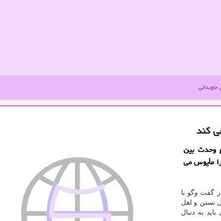
جاویدانی
ی كند
م وحدت بین
را مأیوس می
 گفت وگو با
ل تسنن و اهل
اید به دنبال