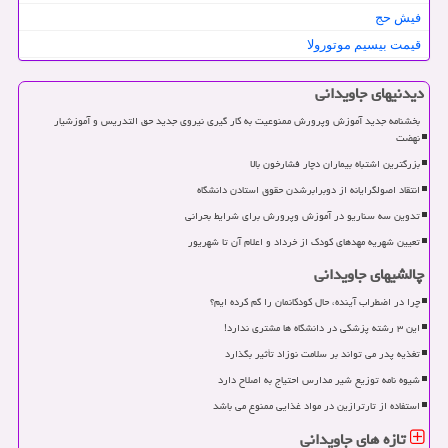
فیش حج
قیمت بیسیم موتورولا
دیدنیهای جاویدانی
بخشنامه جدید آموزش وپرورش ممنوعیت به کار گیری نیروی جدید حق التدریس و آموزشیار
نهضت
بزرگترین اشتباه بیماران دچار فشارخون بالا
انتقاد اصولگرایانه از دوبرابرشدن حقوق استادن دانشگاه
تدوین سه سناریو در آموزش وپرورش برای شرایط بحرانی
تعیین شهریه مهدهای کودک از خرداد و اعلام آن تا شهریور
چالشیهای جاویدانی
چرا در اضطراب آینده، حال کودکانمان را گم کرده ایم؟
این ۳ رشته پزشکی در دانشگاه ها مشتری ندارد!
تغذیه پدر می تواند بر سلامت نوزاد تأثیر بگذارد
شیوه نامه توزیع شیر مدارس احتیاج به اصلاح دارد
استفاده از تارترازین در مواد غذایی ممنوع می باشد
تازه های جاویدانی