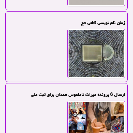
زمان نام نویسی قطعی حج
ارسال 6 پرونده میراث ناملموس همدان برای ثبت ملی